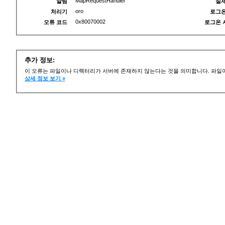
MapRequestHandler
알림
실제
oro
처리기
로그온
0x80070002
오류 코드
로그온 
추가 정보:
이 오류는 파일이나 디렉터리가 서버에 존재하지 않는다는 것을 의미합니다. 파일이
상세 정보 보기 »