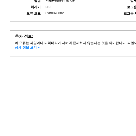
MapRequestHandler
알림
실제
oro
처리기
로그온
0x80070002
오류 코드
로그온 
추가 정보:
이 오류는 파일이나 디렉터리가 서버에 존재하지 않는다는 것을 의미합니다. 파일이
상세 정보 보기 »