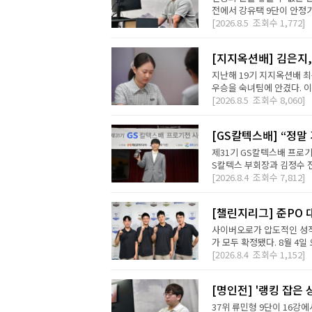
전에서 강유택 9단이 안정기 
[2026.8.5
조회수
1,772]
[지지옥션배] 김은지,
지난해 19기 지지옥션배 최
우승을 숙녀팀에 안겼다. 이번
[2026.8.5
조회수
8,060]
[GS칼텍스배] “정말
제31기 GS칼텍스배 프로기
S칼텍스 부회장과 김정수 전
[2026.8.4
조회수
7,812]
[챌린지리그] 준PO 
사이버오로가 압도적인 성적
가 모두 확정됐다. 8월 4일 오
[2026.8.4
조회수
1,152]
[명인전] '랭킹 잡은 
37위 류민형 9단이 16강