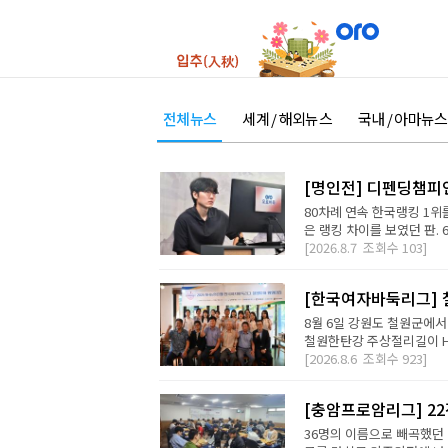
전체뉴스
세계 / 해외뉴스
국내 / 아마뉴스
[명인전] 디펜딩챔피
80차례 연속 한국랭킹 1위를
은 랭킹 차이를 보였던 판. 
[2026.8.7
조회수
103]
[한국여자바둑리그] 철
8월 6일 강원도 철원군에서
철원한탄강 주상절리길이 H2 D
[2026.8.6
조회수
923]
[충암프로암리그] 2
36명의 이름으로 빼곡했던 