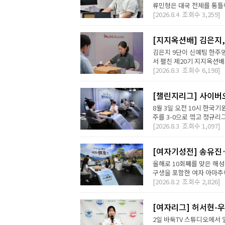
류민형은 대국 전체를 통틀어
[2026.8.4
조회수
3,259]
[지지옥션배] 김은지,
김은지 9단이 신예팀 한주영
서 펼친 제20기 지지옥션배
[2026.8.3
조회수
6,198]
[챌린지리그] 사이버오
8월 3일 오전 10시 한국기
주를 3-0으로 꺾고 정규리
[2026.8.3
조회수
1,097]
[여자기성전] 송유진
올해로 10회째를 맞은 해
구생을 포함한 여자 아마추어
[2026.8.2
조회수
2,826]
[여자리그] 허서현-우
2일 바둑TV 스튜디오에서 