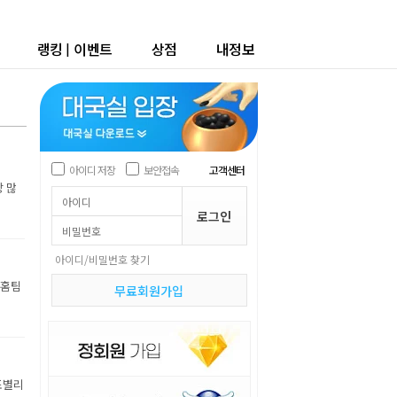
랭킹
|
이벤트
상점
내정보
아이디 저장
보안접속
고객센터
장 많
아이디/비밀번호 찾기
 홈팀
무료회원가입
조별리