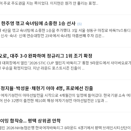
 주로 주도권을 지는 쪽이었다. 이지현은 뭔가 안 풀리는 표정...
 한주영 꺾고 숙녀팀에 소중한 1승 선사
[5]
 4단을 꺾고 숙녀팀에 소중한 1승을 추가했다. 3일 서울 성동구 마장로 바둑TV스튜
 신사·숙녀·신예 연승대항전 23국에서 숙녀팀 아홉번째 주자 김은...
로, 대주 3-0 완파하며 정규리그 1위 조기 확정
원 대회장에서 열린 '2026 STIC CUP 챌린지 바둑리그' 통합 9라운드에서 사이버오로가
그 우승을 확정지었다. 지난 라운드 포스트시즌 진출이 ...
·정지율·박성윤·채현기 아마 4명, 프로예선 진출
성 여자기성전이 아마선발전을 시작으로 4개월간의 일정에 들어갔다. 한국기원 소속 여
 선수 32명이 출전한 제10회 해성 여자기성전 아마선발전은 1일과 ...
이밍 합작승... 평택 상위권 안착
열린 2026 NH농협은행 한국여자바둑리그 8라운드 4경기에서 평택 브레인시티산단이