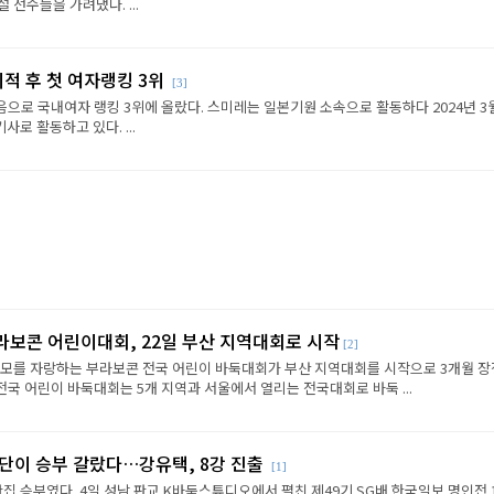
선수들을 가려냈다. ...
이적 후 첫 여자랭킹 3위
[3]
음으로 국내여자 랭킹 3위에 올랐다. 스미레는 일본기원 소속으로 활동하다 2024년 3
로 활동하고 있다. ...
라보콘 어린이대회, 22일 부산 지역대회로 시작
[2]
규모를 자랑하는 부라보콘 전국 어린이 바둑대회가 부산 지역대회를 시작으로 3개월 
전국 어린이 바둑대회는 5개 지역과 서울에서 열리는 전국대회로 바둑 ...
판단이 승부 갈랐다…강유택, 8강 진출
[1]
반집 승부였다. 4일 성남 판교 K바둑스튜디오에서 펼친 제49기 SG배 한국일보 명인전 