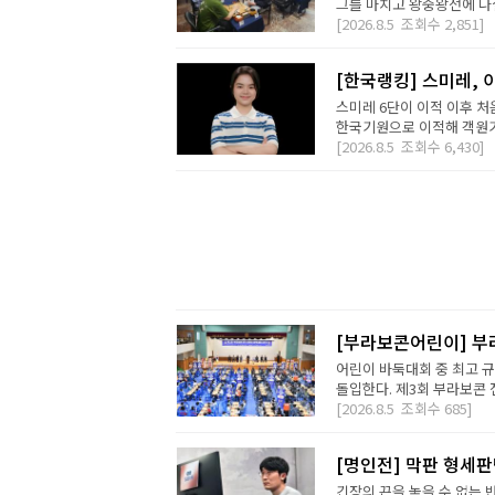
그를 마치고 왕중왕전에 나설 
[2026.8.5
조회수
2,851]
[한국랭킹] 스미레, 
스미레 6단이 이적 이후 처
한국기원으로 이적해 객원기사
[2026.8.5
조회수
6,430]
[부라보콘어린이] 부
어린이 바둑대회 중 최고 
돌입한다. 제3회 부라보콘 
[2026.8.5
조회수
685]
[명인전] 막판 형세
긴장의 끈을 놓을 수 없는 