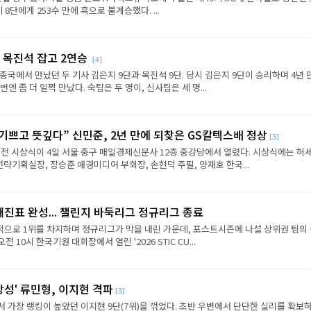
8단에게 253수 만에 흑으로 불계승했다. ...
 목진석 잡고 2연승
[4]
종국에서 만났던 두 기사 김은지 9단과 목진석 9단. 당시 김은지 9단이 승리하며 4년 
엔 좀 더 일찍 만났다. 숙팀은 두 명이, 신사팀은 세 명...
 기쁘고 뜻깊다” 신민준, 2년 만에 되찾은 GS칼텍스배 정상
[3]
전 시상식이 4일 서울 중구 매일경제신문사 12층 중강당에서 열렸다. 시상식에는 허세
략기획실장, 장승준 매경미디어 부회장, 손현덕 주필, 양재호 한국...
대진표 완성... 챌린지 바둑리그 정규리그 종료
으로 1위를 차지하며 정규리그가 막을 내린 가운데, 포스트시즌에 나설 상위권 팀의
전 10시 한국기원 대회장에서 열린 '2026 STIC CU...
상성' 류민형, 이지현 격파
[3]
에서 가장 랭킹이 높았던 이지현 9단(7위)을 꺾었다. 초반 우변에서 단단한 실리를 확보