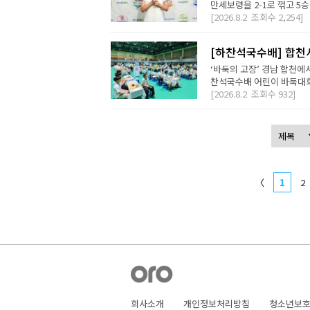
만세보령을 2-1로 꺾고 5승
[2026.8.2
조회수
2,254]
[하찬석국수배] 합천
‘바둑의 고장’ 경남 합천에
찬석국수배 어린이 바둑대회는
[2026.8.2
조회수
932]
〈
1
2
회사소개
개인정보처리방침
청소년보