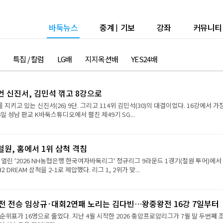
바둑뉴스
중계
|
기보
강좌
커뮤니티
특집 / 칼럼
LG배
지지옥션배
YES24배
언 신진서, 김민석 꺾고 8강으로
 지키고 있는 신진서(26) 9단. 그리고 114위 김민석(30)의 대결이었다. 16강에서 가
6일 성남 판교 K바둑스튜디오에서 펼친 제49기 SG...
원, 홈에서 1위 삼척 격침
 열린 '2026 NH농협은행 한국여자바둑리그' 정규리그 9라운드 1경기(철원 투어)에서
REAM 삼척을 2-1로 제압했다. 리그 1, 2위가 맞...
2전 전승 임상규·대회2연패 노리는 김다빈…왕중왕전 16강 7일부터
순위표가 16명으로 줄었다. 지난 4월 시작한 2026 충암프로암리그가 7월 말 두번째 