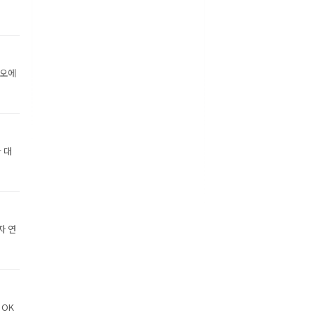
디오에
 대
자 연
 OK