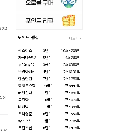
월2일
포인트 랭킹
더보기
팍스이스트
3단
10조4209억
자작나무♡
5단*
4조260억
뉴욕n뉴욕
3급*
2조6380억
운명아비켜
4단*
2조6131억
한솔현현로
7단*
2조1280억
충청도요정
24급*
1조8447억
매일신나
1단*
1조5691억
장정에
목검향
10급*
1조5020억
비비빅
11급*
1조4399억
우리영준
6단*
1조3550억
xyz123
7급*
1조2765억
무탄초난
6단*
1조1478억
16강