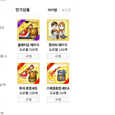
인기상품
아이템
포인트
만의
플래티넘 패키지
겜바타 패키지
오로볼 500개
오로볼 100개
홍 G
구매
구매
 순위
파워 종합세트
스페셜종합세트A
오로볼 100개
오로볼 50개
구매
구매
하며