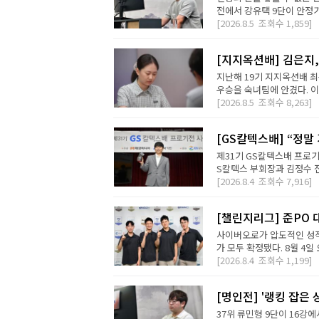
전에서 강유택 9단이 안정기 
[2026.8.5
조회수
1,859]
[지지옥션배] 김은지,
지난해 19기 지지옥션배 최
우승을 숙녀팀에 안겼다. 이번
[2026.8.5
조회수
8,263]
[GS칼텍스배] “정말
제31기 GS칼텍스배 프로기
S칼텍스 부회장과 김정수 전
[2026.8.4
조회수
7,916]
[챌린지리그] 준PO 
사이버오로가 압도적인 성적
가 모두 확정됐다. 8월 4일 오
[2026.8.4
조회수
1,199]
[명인전] '랭킹 잡은 
37위 류민형 9단이 16강