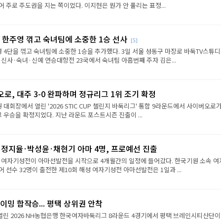
 주로 주도권을 지는 쪽이었다. 이지현은 뭔가 안 풀리는 표정...
 한주영 꺾고 숙녀팀에 소중한 1승 선사
[5]
 4단을 꺾고 숙녀팀에 소중한 1승을 추가했다. 3일 서울 성동구 마장로 바둑TV스튜
 신사·숙녀·신예 연승대항전 23국에서 숙녀팀 아홉번째 주자 김은...
로, 대주 3-0 완파하며 정규리그 1위 조기 확정
원 대회장에서 열린 '2026 STIC CUP 챌린지 바둑리그' 통합 9라운드에서 사이버오로가
그 우승을 확정지었다. 지난 라운드 포스트시즌 진출이 ...
·정지율·박성윤·채현기 아마 4명, 프로예선 진출
성 여자기성전이 아마선발전을 시작으로 4개월간의 일정에 들어갔다. 한국기원 소속 여
 선수 32명이 출전한 제10회 해성 여자기성전 아마선발전은 1일과 ...
이밍 합작승... 평택 상위권 안착
열린 2026 NH농협은행 한국여자바둑리그 8라운드 4경기에서 평택 브레인시티산단이