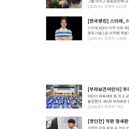
그를 마치고 왕중왕전에 나설 
[2026.8.5
조회수
3,119]
[한국랭킹] 스미레, 
스미레 6단이 이적 이후 처
한국기원으로 이적해 객원기사
[2026.8.5
조회수
7,409]
[부라보콘어린이] 부
어린이 바둑대회 중 최고 
돌입한다. 제3회 부라보콘 
[2026.8.5
조회수
745]
[명인전] 막판 형세
긴장의 끈을 놓을 수 없는 