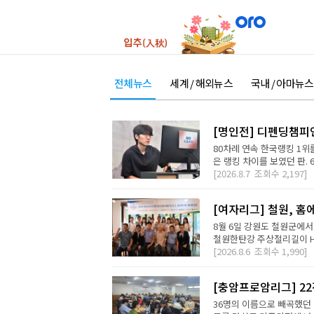
전체뉴스
세계 / 해외뉴스
국내 / 아마뉴스
[명인전] 디펜딩챔피
80차례 연속 한국랭킹 1위를
은 랭킹 차이를 보였던 판. 
[2026.8.7
조회수
2,197]
[여자리그] 철원, 홈
8월 6일 강원도 철원군에서
철원한탄강 주상절리길이 H2 D
[2026.8.6
조회수
1,990]
[충암프로암리그] 2
36명의 이름으로 빼곡했던 