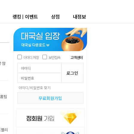
랭킹
|
이벤트
상점
내정보
아이디 저장
보안접속
고객센터
장 많
아이디/비밀번호 찾기
 홈팀
무료회원가입
조별리