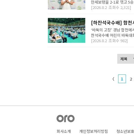
만세보령을 2-1로 꺾고 5승
[2026.8.2
조회수
2,321]
[하찬석국수배] 합천
‘바둑의 고장’ 경남 합천에
찬석국수배 어린이 바둑대회는
[2026.8.2
조회수
982]
〈
1
2
회사소개
개인정보처리방침
청소년보