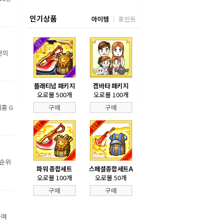
인기상품
아이템
포인트
만의
플래티넘 패키지
겜바타 패키지
오로볼 500개
오로볼 100개
홍 G
구매
구매
 순위
파워 종합세트
스페셜종합세트A
오로볼 100개
오로볼 50개
구매
구매
하며