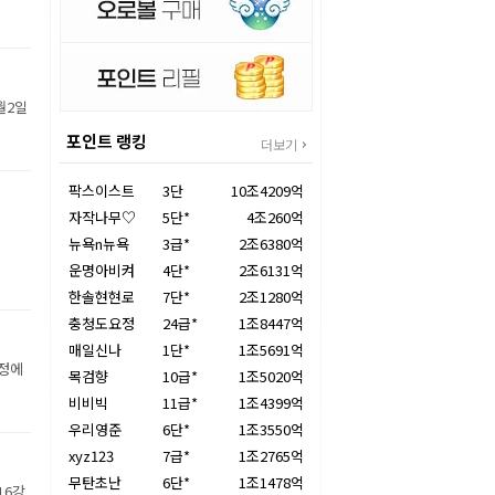
월2일
포인트 랭킹
더보기
팍스이스트
3단
10조4209억
자작나무♡
5단*
4조260억
뉴욕n뉴욕
3급*
2조6380억
운명아비켜
4단*
2조6131억
한솔현현로
7단*
2조1280억
충청도요정
24급*
1조8447억
매일신나
1단*
1조5691억
장정에
목검향
10급*
1조5020억
비비빅
11급*
1조4399억
우리영준
6단*
1조3550억
xyz123
7급*
1조2765억
무탄초난
6단*
1조1478억
16강