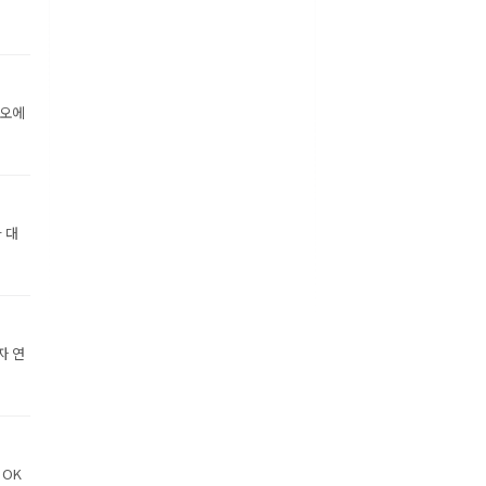
디오에
 대
자 연
 OK