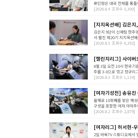
류민형은 대국 전체를 통틀어
[2026.8.4
조회수
3,300]
[지지옥션배] 김은지,
김은지 9단이 신예팀 한주영
서 펼친 제20기 지지옥션배
[2026.8.3
조회수
6,392]
[챌린지리그] 사이버오
8월 3일 오전 10시 한국기
주를 3-0으로 꺾고 정규리
[2026.8.3
조회수
1,134]
[여자기성전] 송유진
올해로 10회째를 맞은 해
구생을 포함한 여자 아마추어
[2026.8.2
조회수
2,879]
[여자리그] 허서현-우
2일 바둑TV 스튜디오에서 