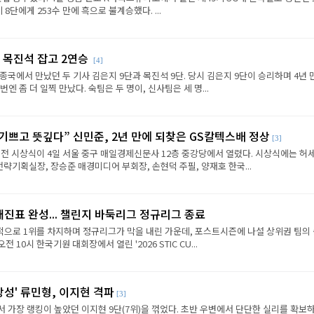
8단에게 253수 만에 흑으로 불계승했다. ...
 목진석 잡고 2연승
[4]
종국에서 만났던 두 기사 김은지 9단과 목진석 9단. 당시 김은지 9단이 승리하며 4년 
엔 좀 더 일찍 만났다. 숙팀은 두 명이, 신사팀은 세 명...
 기쁘고 뜻깊다” 신민준, 2년 만에 되찾은 GS칼텍스배 정상
[3]
전 시상식이 4일 서울 중구 매일경제신문사 12층 중강당에서 열렸다. 시상식에는 허세
략기획실장, 장승준 매경미디어 부회장, 손현덕 주필, 양재호 한국...
대진표 완성... 챌린지 바둑리그 정규리그 종료
으로 1위를 차지하며 정규리그가 막을 내린 가운데, 포스트시즌에 나설 상위권 팀의
전 10시 한국기원 대회장에서 열린 '2026 STIC CU...
상성' 류민형, 이지현 격파
[3]
에서 가장 랭킹이 높았던 이지현 9단(7위)을 꺾었다. 초반 우변에서 단단한 실리를 확보