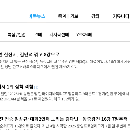
바둑뉴스
중계
|
기보
강좌
커뮤니티
특집 / 칼럼
LG배
지지옥션배
YES24배
언 신진서, 김민석 꺾고 8강으로
 지키고 있는 신진서(26) 9단. 그리고 114위 김민석(30)의 대결이었다. 16강에서 가
6일 성남 판교 K바둑스튜디오에서 펼친 제49기 SG...
에서 1위 삼척 격침
[1]
 열린 '2026 NH농협은행 한국여자바둑리그' 정규리그 9라운드 1경기(철원 투어)에서
REAM 삼척을 2-1로 제압했다. 리그 1, 2위가 맞...
2전 전승 임상규·대회2연패 노리는 김다빈…왕중왕전 16강 7일부터
순위표가 16명으로 줄었다. 지난 4월 시작한 2026 충암프로암리그가 7월 말 두번째 