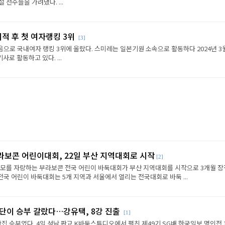
선수들을 가려냈다. ...
이적 후 첫 여자랭킹 3위
[3]
음으로 국내여자 랭킹 3위에 올랐다. 스미레는 일본기원 소속으로 활동하다 2024년 3
로 활동하고 있다. ...
라보콘 어린이대회, 22일 부산 지역대회로 시작
[2]
규모를 자랑하는 부라보콘 전국 어린이 바둑대회가 부산 지역대회를 시작으로 3개월 
전국 어린이 바둑대회는 5개 지역과 서울에서 열리는 전국대회로 바둑 ...
판단이 승부 갈랐다…강유택, 8강 진출
[1]
반집 승부였다. 4일 성남 판교 K바둑스튜디오에서 펼친 제49기 SG배 한국일보 명인전 