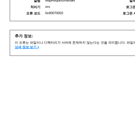
MapRequestHandler
알림
실제
oro
처리기
로그온
0x80070002
오류 코드
로그온 
추가 정보:
이 오류는 파일이나 디렉터리가 서버에 존재하지 않는다는 것을 의미합니다. 파일이
상세 정보 보기 »