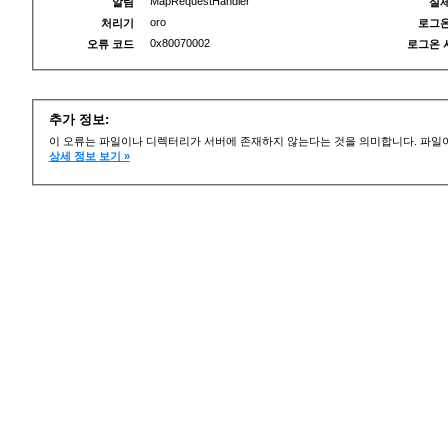
MapRequestHandler
알림
실제
oro
처리기
로그온
0x80070002
오류 코드
로그온 
추가 정보:
이 오류는 파일이나 디렉터리가 서버에 존재하지 않는다는 것을 의미합니다. 파일이
상세 정보 보기 »