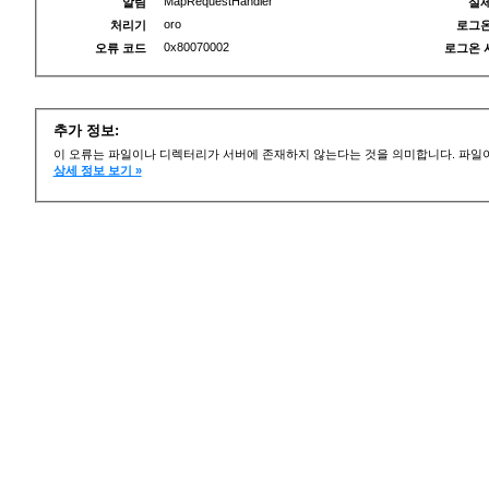
MapRequestHandler
알림
실제
oro
처리기
로그온
0x80070002
오류 코드
로그온 
추가 정보:
이 오류는 파일이나 디렉터리가 서버에 존재하지 않는다는 것을 의미합니다. 파일이
상세 정보 보기 »