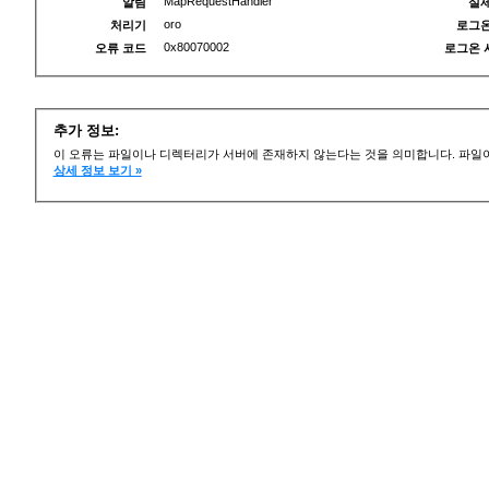
MapRequestHandler
알림
실제
oro
처리기
로그온
0x80070002
오류 코드
로그온 
추가 정보:
이 오류는 파일이나 디렉터리가 서버에 존재하지 않는다는 것을 의미합니다. 파일이
상세 정보 보기 »