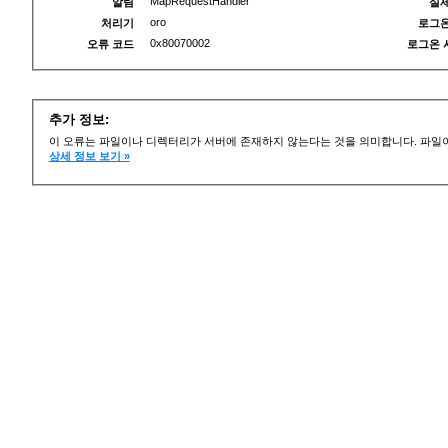
MapRequestHandler
알림
실제
oro
처리기
로그온
0x80070002
오류 코드
로그온 
추가 정보:
이 오류는 파일이나 디렉터리가 서버에 존재하지 않는다는 것을 의미합니다. 파일이
상세 정보 보기 »