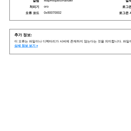
MapRequestHandler
알림
실제
oro
처리기
로그온
0x80070002
오류 코드
로그온 
추가 정보:
이 오류는 파일이나 디렉터리가 서버에 존재하지 않는다는 것을 의미합니다. 파일이
상세 정보 보기 »