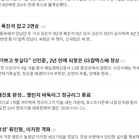
8단에게 253수 만에 흑으로 불계승했다. ...
 목진석 잡고 2연승
[4]
종국에서 만났던 두 기사 김은지 9단과 목진석 9단. 당시 김은지 9단이 승리하며 4년 
엔 좀 더 일찍 만났다. 숙팀은 두 명이, 신사팀은 세 명...
 기쁘고 뜻깊다” 신민준, 2년 만에 되찾은 GS칼텍스배 정상
[3]
전 시상식이 4일 서울 중구 매일경제신문사 12층 중강당에서 열렸다. 시상식에는 허세
략기획실장, 장승준 매경미디어 부회장, 손현덕 주필, 양재호 한국...
대진표 완성... 챌린지 바둑리그 정규리그 종료
으로 1위를 차지하며 정규리그가 막을 내린 가운데, 포스트시즌에 나설 상위권 팀의
전 10시 한국기원 대회장에서 열린 '2026 STIC CU...
상성' 류민형, 이지현 격파
[3]
에서 가장 랭킹이 높았던 이지현 9단(7위)을 꺾었다. 초반 우변에서 단단한 실리를 확보