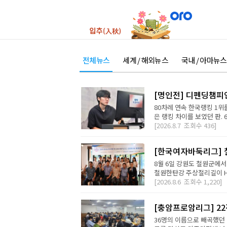
전체뉴스
세계 / 해외뉴스
국내 / 아마뉴스
[명인전] 디펜딩챔피
80차례 연속 한국랭킹 1위를
은 랭킹 차이를 보였던 판. 
[2026.8.7
조회수
436]
[한국여자바둑리그] 철
8월 6일 강원도 철원군에서
철원한탄강 주상절리길이 H2 D
[2026.8.6
조회수
1,220]
[충암프로암리그] 2
36명의 이름으로 빼곡했던 