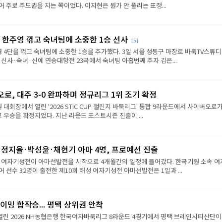
 주로 주도권을 지는 쪽이었다. 이지현은 뭔가 안 풀리는 표정...
 한주영 꺾고 숙녀팀에 소중한 1승 선사
[5]
 4단을 꺾고 숙녀팀에 소중한 1승을 추가했다. 3일 서울 성동구 마장로 바둑TV스튜
 신사·숙녀·신예 연승대항전 23국에서 숙녀팀 아홉번째 주자 김은...
로, 대주 3-0 완파하며 정규리그 1위 조기 확정
원 대회장에서 열린 '2026 STIC CUP 챌린지 바둑리그' 통합 9라운드에서 사이버오로가
그 우승을 확정지었다. 지난 라운드 포스트시즌 진출이 ...
·정지율·박성윤·채현기 아마 4명, 프로예선 진출
성 여자기성전이 아마선발전을 시작으로 4개월간의 일정에 들어갔다. 한국기원 소속 여
 선수 32명이 출전한 제10회 해성 여자기성전 아마선발전은 1일과 ...
이밍 합작승... 평택 상위권 안착
열린 2026 NH농협은행 한국여자바둑리그 8라운드 4경기에서 평택 브레인시티산단이