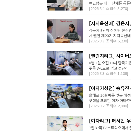
류민형은 대국 전체를 통틀어
[2026.8.4
조회수
3,270]
[지지옥션배] 김은지,
김은지 9단이 신예팀 한주영
서 펼친 제20기 지지옥션배
[2026.8.3
조회수
6,230]
[챌린지리그] 사이버오
8월 3일 오전 10시 한국기
주를 3-0으로 꺾고 정규리
[2026.8.3
조회수
1,108]
[여자기성전] 송유진
올해로 10회째를 맞은 해
구생을 포함한 여자 아마추어
[2026.8.2
조회수
2,848]
[여자리그] 허서현-우
2일 바둑TV 스튜디오에서 