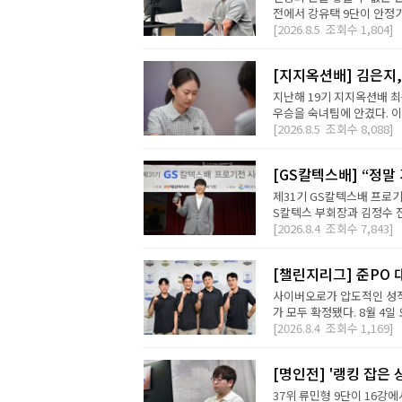
전에서 강유택 9단이 안정기 
[2026.8.5
조회수
1,804]
[지지옥션배] 김은지,
지난해 19기 지지옥션배 최
우승을 숙녀팀에 안겼다. 이번
[2026.8.5
조회수
8,088]
[GS칼텍스배] “정말
제31기 GS칼텍스배 프로기
S칼텍스 부회장과 김정수 전
[2026.8.4
조회수
7,843]
[챌린지리그] 준PO 
사이버오로가 압도적인 성적
가 모두 확정됐다. 8월 4일 오
[2026.8.4
조회수
1,169]
[명인전] '랭킹 잡은 
37위 류민형 9단이 16강