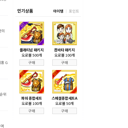
인기상품
아이템
포인트
만의
플래티넘 패키지
겜바타 패키지
오로볼 500개
오로볼 100개
홍 G
구매
구매
 순위
파워 종합세트
스페셜종합세트A
오로볼 100개
오로볼 50개
구매
구매
하며