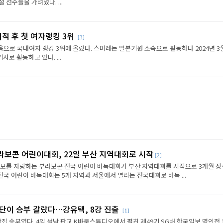
선수들을 가려냈다. ...
이적 후 첫 여자랭킹 3위
[3]
음으로 국내여자 랭킹 3위에 올랐다. 스미레는 일본기원 소속으로 활동하다 2024년 3
로 활동하고 있다. ...
라보콘 어린이대회, 22일 부산 지역대회로 시작
[2]
규모를 자랑하는 부라보콘 전국 어린이 바둑대회가 부산 지역대회를 시작으로 3개월 
전국 어린이 바둑대회는 5개 지역과 서울에서 열리는 전국대회로 바둑 ...
판단이 승부 갈랐다…강유택, 8강 진출
[1]
반집 승부였다. 4일 성남 판교 K바둑스튜디오에서 펼친 제49기 SG배 한국일보 명인전 