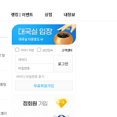
랭킹
|
이벤트
상점
내정보
아이디 저장
보안접속
고객센터
장 많
아이디/비밀번호 찾기
 홈팀
무료회원가입
조별리