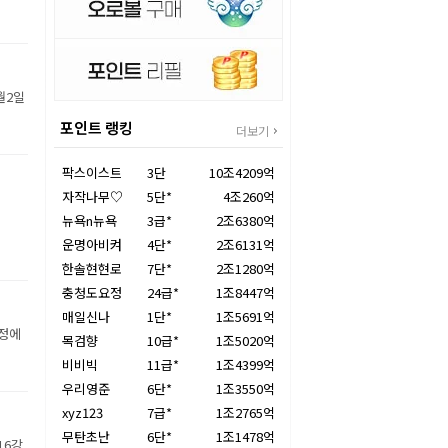
월2일
포인트 랭킹
더보기
팍스이스트
3단
10조4209억
자작나무♡
5단*
4조260억
뉴욕n뉴욕
3급*
2조6380억
운명아비켜
4단*
2조6131억
한솔현현로
7단*
2조1280억
충청도요정
24급*
1조8447억
매일신나
1단*
1조5691억
장정에
목검향
10급*
1조5020억
비비빅
11급*
1조4399억
우리영준
6단*
1조3550억
xyz123
7급*
1조2765억
무탄초난
6단*
1조1478억
16강