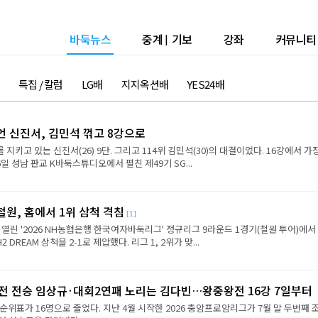
바둑뉴스
중계
|
기보
강좌
커뮤니티
특집 / 칼럼
LG배
지지옥션배
YES24배
언 신진서, 김민석 꺾고 8강으로
 지키고 있는 신진서(26) 9단. 그리고 114위 김민석(30)의 대결이었다. 16강에서 가
6일 성남 판교 K바둑스튜디오에서 펼친 제49기 SG...
원, 홈에서 1위 삼척 격침
[1]
 열린 '2026 NH농협은행 한국여자바둑리그' 정규리그 9라운드 1경기(철원 투어)에서
REAM 삼척을 2-1로 제압했다. 리그 1, 2위가 맞...
2전 전승 임상규·대회2연패 노리는 김다빈…왕중왕전 16강 7일부터
순위표가 16명으로 줄었다. 지난 4월 시작한 2026 충암프로암리그가 7월 말 두번째 