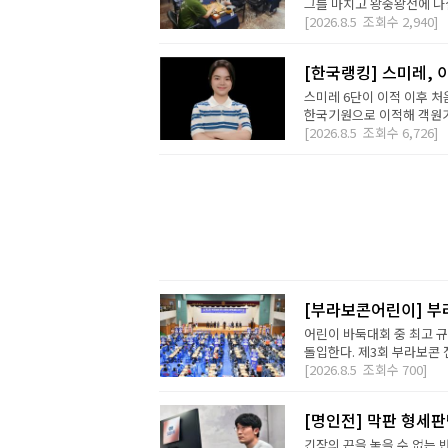
그를 마치고 왕중왕전에 나설 
[2026.8.5
조회수
2,940]
[한국랭킹] 스미레, 
스미레 6단이 이적 이후 처
한국기원으로 이적해 객원기사
[2026.8.5
조회수
6,726]
[부라보콘어린이] 부
어린이 바둑대회 중 최고 
돌입한다. 제3회 부라보콘 
[2026.8.5
조회수
700]
[명인전] 막판 형세
긴장의 끈을 놓을 수 없는 