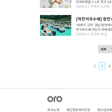
만세보령을 2-1로 꺾고 5승
[2026.8.2
조회수
2,276]
[하찬석국수배] 합천
‘바둑의 고장’ 경남 합천에
찬석국수배 어린이 바둑대회는
[2026.8.2
조회수
952]
〈
1
2
회사소개
개인정보처리방침
청소년보