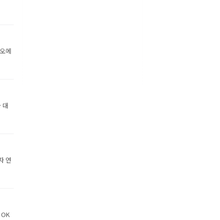
디오에
 대
자 연
 OK