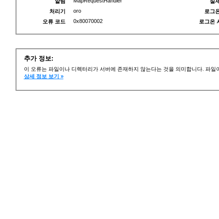
MapRequestHandler
알림
실제
oro
처리기
로그온
0x80070002
오류 코드
로그온 
추가 정보:
이 오류는 파일이나 디렉터리가 서버에 존재하지 않는다는 것을 의미합니다. 파일이
상세 정보 보기 »