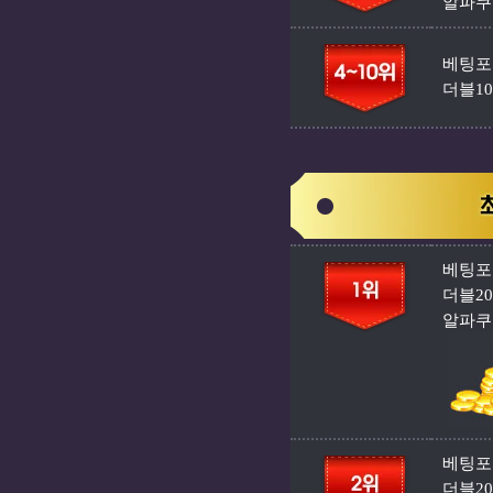
알파쿠
베팅포
더블10
베팅포
더블20
알파쿠
베팅포
더블20