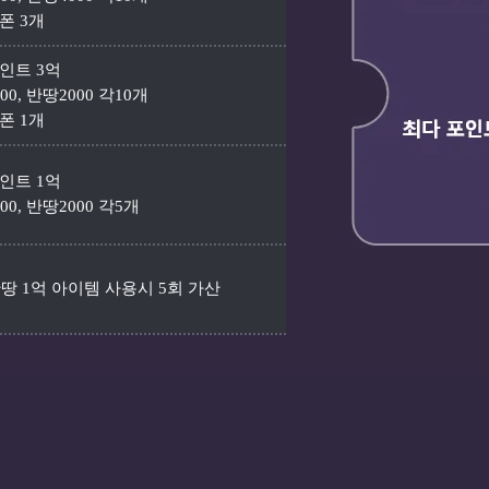
폰 3개
인트 3억
00, 반땅2000 각10개
폰 1개
인트 1억
00, 반땅2000 각5개
땅 1억 아이템 사용시 5회 가산