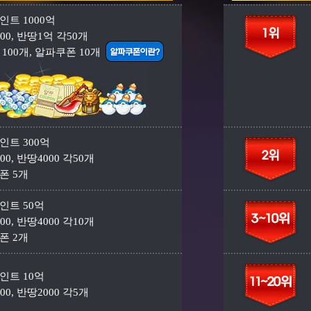
트 1000억
00, 반땅1억 각50개
100개, 알파쿠폰 10개
인트 300억
00, 반땅4000 각50개
폰 5개
인트 50억
00, 반땅4000 각10개
폰 2개
인트 10억
00, 반땅2000 각5개