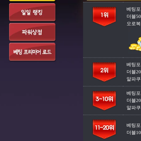
베팅포인
더블50
오로복 
베팅포
더블20
알파쿠
베팅포
더블20
알파쿠
베팅포
더블10