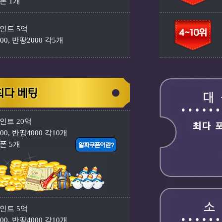
폰 1개
인트 5억
00, 반땅2000 각5개
인트 20억
00, 반땅4000 각10개
폰 5개
인트 5억
00, 반땅4000 각10개