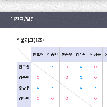
대진표/일정
* 풀리그(1조)
안도현
강승민
홍승우
김다빈
박성윤
안도현
X
O
X
O
강승민
O
O
X
O
홍승우
X
X
X
X
김다빈
O
O
O
O