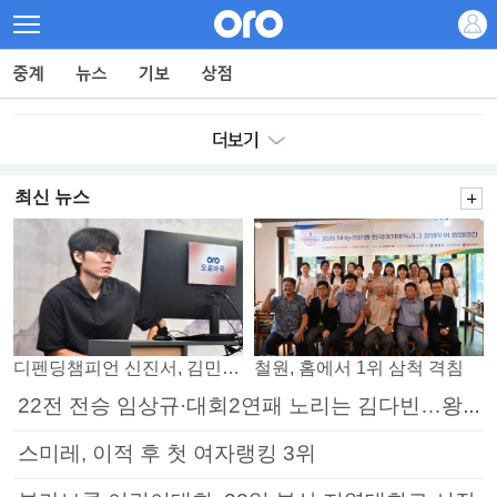
최신 뉴스
디펜딩챔피언 신진서, 김민석 꺾고 8강으로
철원, 홈에서 1위 삼척 격침
22전 전승 임상규·대회2연패 노리는 김다빈…왕중왕전 16강 7일부터
스미레, 이적 후 첫 여자랭킹 3위