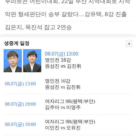
부라보콘 어린이대회, 22일 부산 지역대회로 시작
막판 형세판단이 승부 갈랐다…강유택, 8강 진출
김은지, 목진석 잡고 2연승
생중계 일정
08.07(금) 13:00
명인전 16강
원성진 vs 김진휘
명인전 16강
08.07(금) 13:00
원성진 vs 김진휘
여자리그 9R(평택:부안)
08.07(금) 19:00
김주아 vs 이영주
여자리그 9R(평택:부안)
08.07(금) 19:00
이민진 vs 오유진