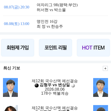
여자리그 9R(평택:부안)
08.07(금) 20:30
허서현 vs 박소율
명인전 16강
08.08(토) 13:00
최 정 vs 한승주
최신 기보
제12회 국수산맥 예선결승
김형우 vs 변상일
2026.08.06
178수 백불계승
제12회 국수산맥 예선결승