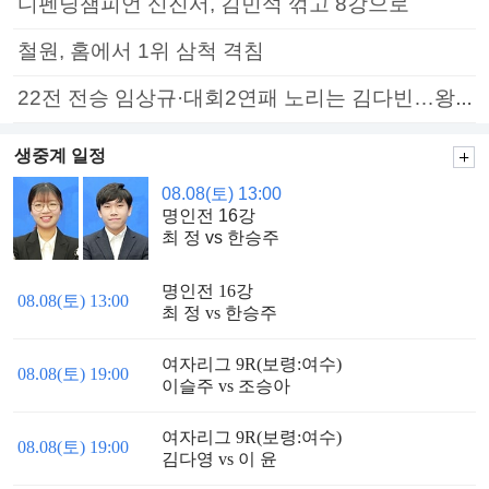
디펜딩챔피언 신진서, 김민석 꺾고 8강으로
철원, 홈에서 1위 삼척 격침
22전 전승 임상규·대회2연패 노리는 김다빈…왕중왕전 16강 7일부터
생중계 일정
08.08(토) 13:00
명인전 16강
최 정 vs 한승주
명인전 16강
08.08(토) 13:00
최 정 vs 한승주
여자리그 9R(보령:여수)
08.08(토) 19:00
이슬주 vs 조승아
여자리그 9R(보령:여수)
08.08(토) 19:00
김다영 vs 이 윤