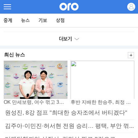
최신 뉴스
OK 만세보령, 여수 꺾고 3연패 탈출
후반 지배한 한승주, 최정 꺾고 8강 진출
원성진, 8강 점프 "최대한 승자조에서 버티겠다"
김주아·이민진·허서현 전원 승리… 평택, 부안 꺾고 5연승