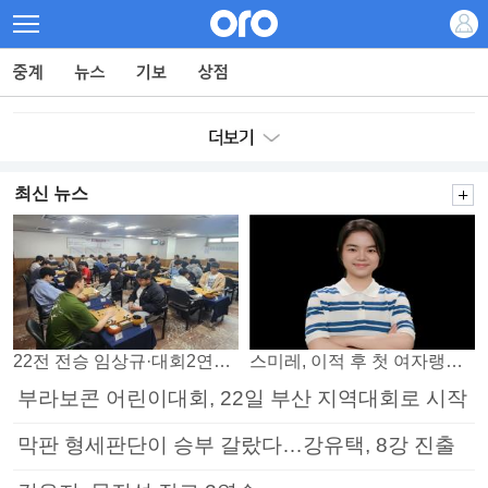
최신 뉴스
22전 전승 임상규·대회2연패 노리는 김다빈…왕중왕전 16강 7일부터
스미레, 이적 후 첫 여자랭킹 3위
부라보콘 어린이대회, 22일 부산 지역대회로 시작
막판 형세판단이 승부 갈랐다…강유택, 8강 진출