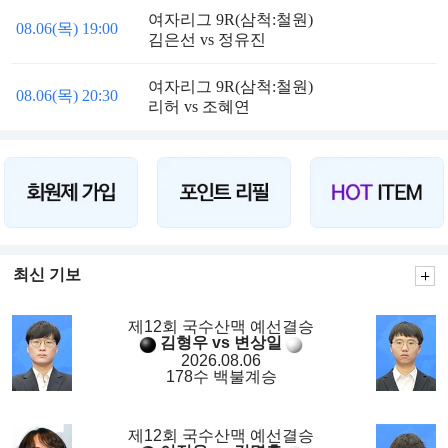
여자리그 9R(삼척:철원)
08.06(목) 19:00
김은선 vs 정유진
여자리그 9R(삼척:철원)
08.06(목) 20:30
리허 vs 조혜연
최신 기보
제12회 국수산맥 예선결승
김형우 vs 변상일
2026.08.06
178수 백불계승
제12회 국수산맥 예선결승