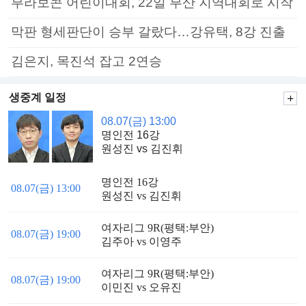
부라보콘 어린이대회, 22일 부산 지역대회로 시작
막판 형세판단이 승부 갈랐다…강유택, 8강 진출
김은지, 목진석 잡고 2연승
생중계 일정
08.07(금) 13:00
명인전 16강
원성진 vs 김진휘
명인전 16강
08.07(금) 13:00
원성진 vs 김진휘
여자리그 9R(평택:부안)
08.07(금) 19:00
김주아 vs 이영주
여자리그 9R(평택:부안)
08.07(금) 19:00
이민진 vs 오유진