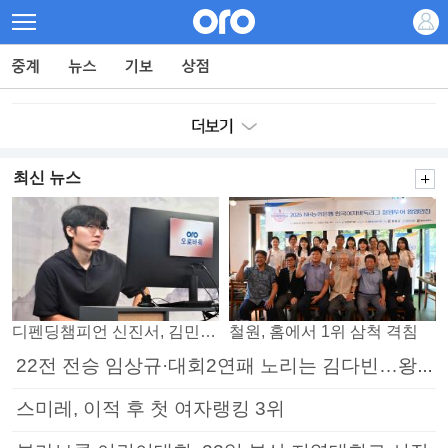
최신 뉴스
디펜딩챔피언 신진서, 김민석 꺾고 8강으로
철원, 홈에서 1위 삼척 격침
22전 전승 임상규·대회2연패 노리는 김다빈…왕중왕전 16강 7일부터
스미레, 이적 후 첫 여자랭킹 3위