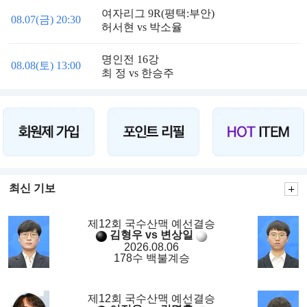
여자리그 9R(평택:부안)
08.07(금) 20:30
허서현 vs 박소율
명인전 16강
08.08(토) 13:00
최 정 vs 한승주
최신 기보
제12회 국수산맥 예선결승
김형우 vs 변상일
2026.08.06
178수 백불계승
제12회 국수산맥 예선결승