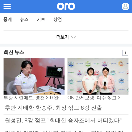
최신 뉴스
부광 시린메드, 영천 3-0 완파하며 4연패 탈출
OK 만세보령, 여수 꺾고 3연패 탈출
후반 지배한 한승주, 최정 꺾고 8강 진출
원성진, 8강 점프 "최대한 승자조에서 버티겠다"