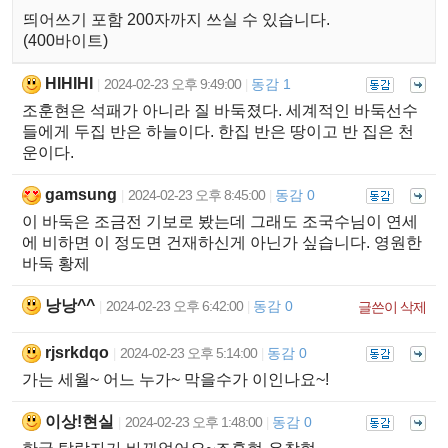
띄어쓰기 포함 200자까지 쓰실 수 있습니다.
(400바이트)
HIHIHI
2024-02-23 오후 9:49:00
동감 1
|
|
조훈현은 석패가 아니라 질 바둑졌다. 세계적인 바둑선수
들에게 두집 반은 하늘이다. 한집 반은 땅이고 반 집은 천
운이다.
gamsung
2024-02-23 오후 8:45:00
동감 0
|
|
이 바둑은 조금전 기보로 봤는데 그래도 조국수님이 연세
에 비하면 이 정도면 건재하신게 아닌가 싶습니다. 영원한
바둑 황제
낭낭^^
2024-02-23 오후 6:42:00
동감 0
|
|
글쓴이 삭제
rjsrkdqo
2024-02-23 오후 5:14:00
동감 0
|
|
가는 세월~ 어느 누가~ 막을수가 이인나요~!
이상!현실
2024-02-23 오후 1:48:00
동감 0
|
|