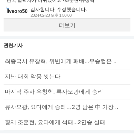
한국 탈락자가 바뀌었어요~조훈현-유창혁
감사합니다. 수정했습니다.
liveoro50
2024-02-23 오후 1:50:00
더보기
관련기사
최종국서 유창혁, 위빈에게 패배...우승컵은 ..
지난 대회 악몽 씻는다
마지막 주자 유창혁, 류사오광에게 승리
류샤오광, 요다에게 승리…2명 남은 中 가장 ..
황제 조훈현, 요다에게 석패...2연승 실패