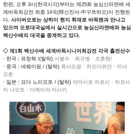
한편, 오후 3시(한국시각)부터는 제25회 농심신라면배 세
계바둑최강전 최종 14국(韓신진서-中구쯔하오)이 진행된
다.
사이버오로는 상하이 현지 취재로 바둑팬과 만나고
있으며 오로대국실에서 실시간으로 농심신라면배와 농심
백산수배의 대국을 중계하고 있다.
◇ 제1회 백산수배 세계바둑시니어최강전 각국 출전선수
· 한국 : 유창혁 /(탈락)
서봉수ㆍ최규병ㆍ조훈현/
· 중국 : 녜웨이핑 / (탈락)
류샤오광ㆍ차오다위안ㆍ마샤
오춘
· 일본 : 요다 노리모토 / (탈락)
야마시로 히로시ㆍ히코사
카 나오토ㆍ다케미야 마사키