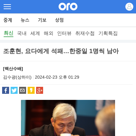
최신
국내
세계
해외
인터뷰
취재수첩
기획특집
조훈현, 요다에게 석패…한중일 1명씩 남아
[백산수배]
김수광(상하이)
2024-02-23 오후 01:29
|