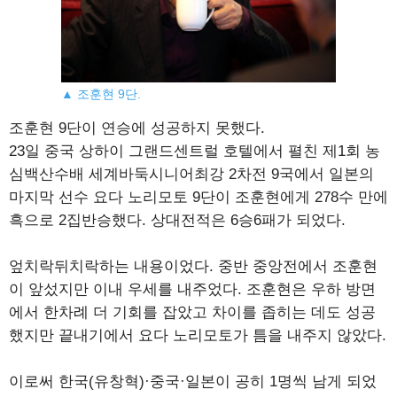
▲ 조훈현 9단.
조훈현 9단이 연승에 성공하지 못했다.
23일 중국 상하이 그랜드센트럴 호텔에서 펼친 제1회 농
심백산수배 세계바둑시니어최강 2차전 9국에서 일본의
마지막 선수 요다 노리모토 9단이 조훈현에게 278수 만에
흑으로 2집반승했다. 상대전적은 6승6패가 되었다.
엎치락뒤치락하는 내용이었다. 중반 중앙전에서 조훈현
이 앞섰지만 이내 우세를 내주었다. 조훈현은 우하 방면
에서 한차례 더 기회를 잡았고 차이를 좁히는 데도 성공
했지만 끝내기에서 요다 노리모토가 틈을 내주지 않았다.
이로써 한국(유창혁)·중국·일본이 공히 1명씩 남게 되었