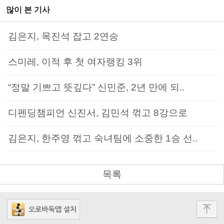
많이 본 기사
김은지, 목진석 잡고 2연승
스미레, 이적 후 첫 여자랭킹 3위
“정말 기쁘고 뜻깊다” 신민준, 2년 만에 되..
디펜딩챔피언 신진서, 김민석 꺾고 8강으로
김은지, 한주영 꺾고 숙녀팀에 소중한 1승 선..
목록