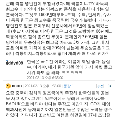
근래 짝퉁 명인전이 부활하였다. 왜 짝퉁이냐고? 바둑의
최고수에 명인이라는 영광스런 존칭을 사용한 나라는 일
본국이다. 그것도 1600년대부터..도책, 수책, 인세키, 슈사
이 등등 한국은 최고수를 중국처럼 국수라 불렀다. 게다가
명인전도 일본 요미우리 신문사에서 60년에 창설되었는
데 (훗날 아사히로 이전) 한국은 그것을 모방하여 66년에,,,
짝퉁이라도 질이 좋으면 무엇이 문제인가? 60년대 일본
명인전의 우승상금은 최고급 아파트 3채 가격, 그런데 지
금은 아파트 가격이 한채 20억이 넘는데 우승상금은 ? 그
러니 짝퉁이지...짝퉁이라도 좋다! 개최만 해 다오! 인가?
한국은 국수전 이라는 이름이 제일 좋다, 윤실
tjddyd09
수, 아가야, 네가 한국기원 앞에 가서 피켓 들고
시위 라도 좀 해라, ㅋㅋㅋㅋㅋ
2021-02-13 오후 6:35:00
econ
2021-02-13 오후 1:56:00
동감 1
|
|
요즘 중국이 김치의 원조국이라 주장해 한국인들의 공분
을 사고 있다. 그런데 일본어에서 유래된 국제어 GO를
BADUK으로 바꿔야 한다는 주장도 마찬가지. GO가 대영
백과사전에 등재되기까지 일본인들은 수많은 노력을 경주
하였다. 기다니가 조선반도 여행을 하던길에 17세 조남철