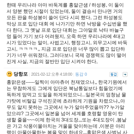
한때 우리나라 아마 바둑계를 홍말근샘 / 하성봉, 이 둘이
서 양분 했던 시절이 있었는데, 둘이 결승서 만나면 거의
모든 판을 하성봉이 쓸어 단다 시피 했다, 그런 하성봉도
막상 프로 입단 대회 에 나가기만 하면 낙방을 수십번을 했
다 한다, 그 옛날 프로 입단 대회는 그야말로 낙타 바늘구
멍 들어 가기 보다 어려웠지, 오죽 하면 우리나라에 4대고
시가 있었다는 말이, 사법고시, 행정고시, 외무고시에 바둑
고시, ㅋㅋㅋㅋ,, 지금 프로 입단은 너무 많이 뽑고 입단하
기가 너무 쉬워졌다, 그러다보니 국제 경쟁력도 많이 떨어
진게 사실, 지금의 절반만 입단 시켜야 한다,
당항포
2021-02-12 오후 4:18:00
동감 0
|
|
홍맑은샘------일찍이 아마츄어 천재였으나,, 한국기원에서
는 무참하게도 그에게 입단은 북남통일보다 힘들었기에
독하게 맘먹고 도일을 하게되었으니...일본국의 엄청남 물
가탓에 비탈길 구석진곳에 초라하게 기원을 차렸으나,,아
무도 알지 못하는 그곳에서 누가 알아주었을까?? 누가알
았으랴? 그곳에서 일본을 넘어 세계를 호령할 영웅이 탄
생할 줄을~~~이제 한국의 3대도장,,,또는 4대도장이 ,봄날
은 가고 삭풍이몰아치는 겨울을 맞이하는데 ,이분은 아리
랭이 아물아물하눈 봄을 맞이 하네요,,,홍맑은샘 사범님 사