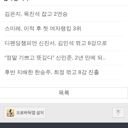
김은지, 목진석 잡고 2연승
스미레, 이적 후 첫 여자랭킹 3위
디펜딩챔피언 신진서, 김민석 꺾고 8강으로
“정말 기쁘고 뜻깊다” 신민준, 2년 만에 되..
후반 지배한 한승주, 최정 꺾고 8강 진출
목록