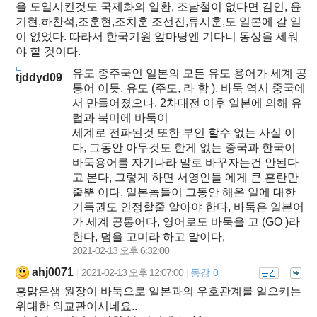
을 도일시킨것도 국제화의 일환, 조남철이 없다면 김인, 윤
기현,하찬석,조훈현,조치훈 조선진,류시훈,도 일본에 갈 일
이 없었다. 따라서 한국기원 앞마당엔 기다니 동상을 세워
야 할 것이다.
유도 종주국인 일본의 모든 유도 용어가 세계 공
tjddyd09
통어 이듯, 유도 (주도, 라 함 ), 바둑 역시 중국에
서 만들어졌으나, 2차대전 이후 일본에 의해 유
럽과 북미에 바둑이
세계로 전파된것 또한 부인 할수 없는 사실 이
다, 그동안 아무것도 한게 없는 중국과 한국이
바둑용어를 자기나라 말로 바꾸자는건 안된다
고 본다, 그렇게 하면 서영인들 에게 큰 혼란만
줄뿐 이다, 일본놈들이 그동안 해온 일에 대한
기득권도 인정할줄 알아야 한다, 바둑은 일본어
가 세계 공통어다, 영어로도 바둑을 고 (GO )라
한다, 덤을 고미라 하고 말이다,
2021-02-13 오후 6:32:00
ahj0071
2021-02-13 오후 12:07:00
동감 0
|
|
홍맑은샘 원장이 바둑으로 일본과의 우호관계를 일으키는
위대한 외교관이시네요..