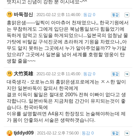
멋지시고 신념이 강한 분 이시네요~^^
바둑정신
2021-02-12 오후 11:46:00
동감 0
|
|
홍맑은샘------일찍이 아마츄어 천재였으나,, 한국기원에서
는 무참하게도 그에게 입단은 북남통일보다 힘들었기에
독하게 맘먹고 도일을 하게되었으니...일본국의 엄청남 물
가탓에 비탈길 구석진곳에 초라하게 기원을 차렸으나,,아
무도 알지 못하는 그곳에서 누가 알아주었을까?? 누가알
았으랴? 그곳에서 일본을 넘어 세계를 호령할 영웅이 탄
생할 줄을~~~
大竹英雄
2021-02-12 오후 11:45:00
동감 0
|
|
대죽생각 - 오로뉴스와 홍맑은샘프로에게는 ㅈㅅ한 말이
지만 일본바둑이 잘되서 한국에게
결코 이득이 될일은 절대로 200% 전혀 이빠이 없다고 생
각합니다. 일본바둑은 지금처럼 간간이 유지되는것이 좋
습니다. 한국바둑에
이유를 설명할려면 A4용지 한장정도 논술해야하는데 제
가 몸이 안좋와서 서술은 생략하갯습니다.
tjddyd09
2021-02-12 오후 7:56:00
동감 0
|
|