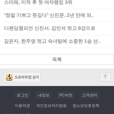
스미레, 이적 후 첫 여자랭킹 3위
“정말 기쁘고 뜻깊다” 신민준, 2년 만에 되..
디펜딩챔피언 신진서, 김민석 꺾고 8강으로
김은지, 한주영 꺾고 숙녀팀에 소중한 1승 선..
목록
로그인
내정보
PC버전
고객센터
이용약관
|
개인정보처리방침
|
청소년보호정책