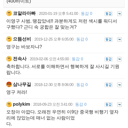
(400바이트)
코알라아빠
2020-01-19 오후 5:41:00
동감 0
|
|
이영구 사범, 땡잡았네!! 과분하게도 저런 섹시를 워디서
구했댜? 근디 속 궁합은 잘 맞는겨?
으뜸선비
2019-12-25 오후 6:05:00
동감 0
|
|
영구는 바보자냐?
전속사
2019-02-06 오전 4:55:00
동감 0
|
|
축하합니다. 서로를 이해하면서 행복하게 잘 사시길 기원
랍니다.
삼나무길
2018-12-30 오후 8:06:00
동감 0
|
|
영구 져라!
polykim
2018-09-23 오전 3:41:00
동감 0
|
|
오정아 아깝다. 오래전 우연히 이9단 중국행 비행기 옆자
리에 앉았는데 매너 없는 사람이었
다.