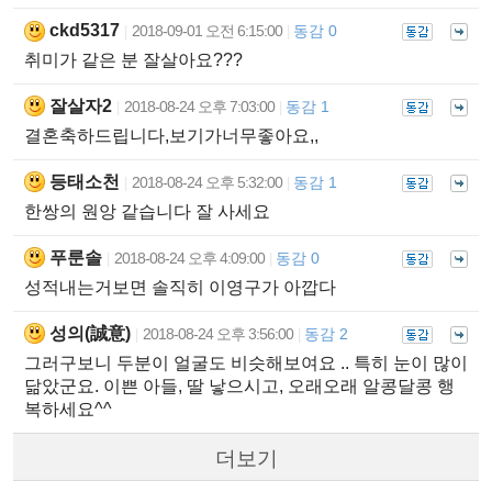
ckd5317
2018-09-01 오전 6:15:00
동감 0
|
|
취미가 같은 분 잘살아요???
잘살자2
2018-08-24 오후 7:03:00
동감 1
|
|
결혼축하드립니다,보기가너무좋아요,,
등태소천
2018-08-24 오후 5:32:00
동감 1
|
|
한쌍의 원앙 같습니다 잘 사세요
푸룬솔
2018-08-24 오후 4:09:00
동감 0
|
|
성적내는거보면 솔직히 이영구가 아깝다
성의(誠意)
2018-08-24 오후 3:56:00
동감 2
|
|
그러구보니 두분이 얼굴도 비슷해보여요 .. 특히 눈이 많이
닮았군요. 이쁜 아들, 딸 낳으시고, 오래오래 알콩달콩 행
복하세요^^
더보기