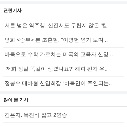
관련기사
서른 넘은 역주행, 신진서도 두렵지 않은 '킬..
영화 <승부> 본 조훈현, "이병헌 연기 보며 ..
바둑으로 수학 가르치는 미국의 교육자 신밍 ..
'저희 정말 똑같이 생겼나요?' 해피 펀치 우..
정봉수 대바협 신임회장 “바둑인이 주인되는..
많이 본 기사
김은지, 목진석 잡고 2연승