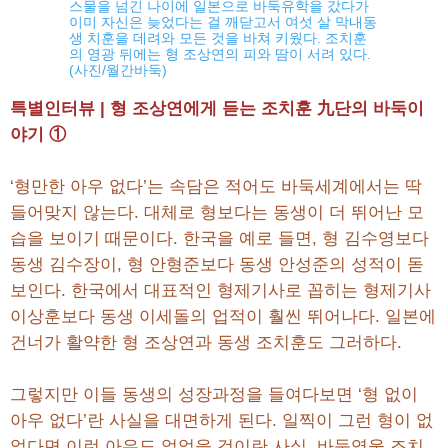
스물을 넘긴 나이에 일본으로 바둑유학을 갔다가
이미 자신은 늦었다는 걸 깨닫고서 여섯 살 막내동
생 치훈을 데려와 모든 것을 바쳐 키웠다. 조치훈
의 영광 뒤에는 형 조상연의 피와 땀이 서려 있다.
(사진/월간바둑)
특별인터뷰 | 형 조상연에게 듣는 조치훈 九단의 바둑이
야기 ①
‘형만한 아우 없다’는 속담은 적어도 바둑세계에서는 딱
들어맞지 않는다. 대체로 형보다는 동생이 더 뛰어난 모
습을 보이기 때문이다. 한국을 예로 들면, 형 김수영보다
동생 김수장이, 형 안형준보다 동생 안성준의 성적이 돋
보인다. 한국에서 대표적인 형제기사로 꼽히는 형제기사
이상훈보다 동생 이세돌의 업적이 훨씬 뛰어나다. 일본에
건너가 활약한 형 조상연과 동생 조치훈도 그러하다.
그렇지만 이들 동생의 성장과정을 들여다보면 ‘형 없이
아우 없다’란 사실을 대면하게 된다. 일찍이 그런 형이 없
었다면 이런 아우도 없었을 것이란 사실. 바둑영웅 조치