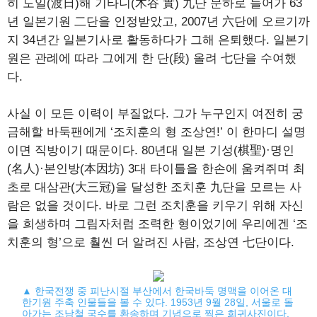
히 도일(渡日)해 기타니(木谷 實) 九단 문하로 들어가 63
년 일본기원 二단을 인정받았고, 2007년 六단에 오르기까
지 34년간 일본기사로 활동하다가 그해 은퇴했다. 일본기
원은 관례에 따라 그에게 한 단(段) 올려 七단을 수여했
다.
사실 이 모든 이력이 부질없다. 그가 누구인지 여전히 궁
금해할 바둑팬에게 ‘조치훈의 형 조상연!’ 이 한마디 설명
이면 직방이기 때문이다. 80년대 일본 기성(棋聖)·명인
(名人)·본인방(本因坊) 3대 타이틀을 한손에 움켜쥐며 최
초로 대삼관(大三冠)을 달성한 조치훈 九단을 모르는 사
람은 없을 것이다. 바로 그런 조치훈을 키우기 위해 자신
을 희생하며 그림자처럼 조력한 형이었기에 우리에겐 ‘조
치훈의 형’으로 훨씬 더 알려진 사람, 조상연 七단이다.
▲ 한국전쟁 중 피난시절 부산에서 한국바둑 명맥을 이어온 대
한기원 주축 인물들을 볼 수 있다. 1953년 9월 28일, 서울로 돌
아가는 조남철 국수를 환송하며 기념으로 찍은 희귀사진이다.