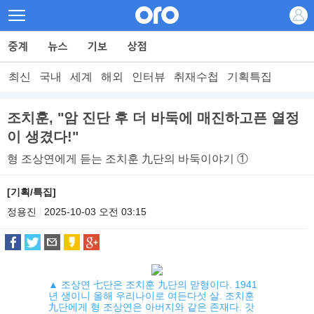
최신
국내
세계
해외
인터뷰
취재수첩
기획특집
조치훈, "암 진단 후 더 바둑에 매진하고픈 열정
이 생겼다!"
형 조상연에게 듣는 조치훈 九단의 바둑이야기 ①
[기획/특집]
정용진
2025-10-03 오전 03:15
|
▲ 조상연 七단은 조치훈 九단의 맏형이다. 1941
년 생이니 올해 우리나이로 여든다섯 살. 조치훈
九단에게 형 조상연은 아버지와 같은 존재다. 갓