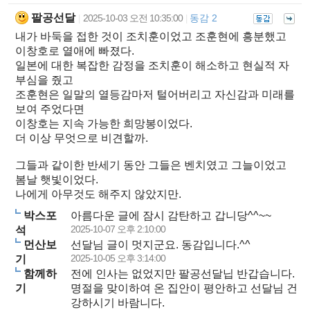
팔공선달
2025-10-03 오전 10:35:00
동감 2
|
|
내가 바둑을 접한 것이 조치훈이었고 조훈현에 흥분했고
이창호로 열애에 빠졌다.
일본에 대한 복잡한 감정을 조치훈이 해소하고 현실적 자
부심을 줬고
조훈현은 일말의 열등감마저 털어버리고 자신감과 미래를
보여 주었다면
이창호는 지속 가능한 희망봉이었다.
더 이상 무엇으로 비견할까.
그들과 같이한 반세기 동안 그들은 벤치였고 그늘이었고
봄날 햇빛이었다.
나에게 아무것도 해주지 않았지만.
박스포
아름다운 글에 잠시 감탄하고 갑니당^^~~
2025-10-07 오후 2:10:00
석
먼산보
선달님 글이 멋지군요. 동감입니다.^^
2025-10-05 오후 3:14:00
기
함께하
전에 인사는 없었지만 팔공선달닙 반갑습니다.
기
명절을 맞이하여 온 집안이 평안하고 선달님 건
강하시기 바람니다.