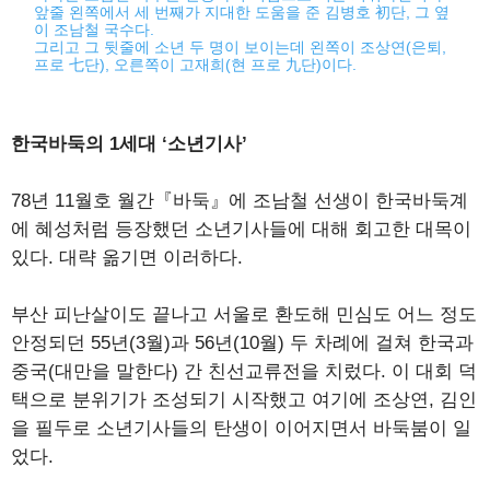
앞줄 왼쪽에서 세 번째가 지대한 도움을 준 김병호 初단, 그 옆
이 조남철 국수다.
그리고 그 뒷줄에 소년 두 명이 보이는데 왼쪽이 조상연(은퇴,
프로 七단), 오른쪽이 고재희(현 프로 九단)이다.
한국바둑의 1세대 ‘소년기사’
78년 11월호 월간『바둑』에 조남철 선생이 한국바둑계
에 혜성처럼 등장했던 소년기사들에 대해 회고한 대목이
있다. 대략 옮기면 이러하다.
부산 피난살이도 끝나고 서울로 환도해 민심도 어느 정도
안정되던 55년(3월)과 56년(10월) 두 차례에 걸쳐 한국과
중국(대만을 말한다) 간 친선교류전을 치렀다. 이 대회 덕
택으로 분위기가 조성되기 시작했고 여기에 조상연, 김인
을 필두로 소년기사들의 탄생이 이어지면서 바둑붐이 일
었다.