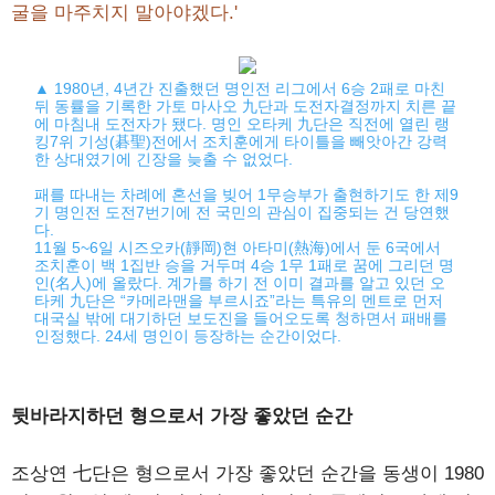
굴을 마주치지 말아야겠다.'
▲ 1980년, 4년간 진출했던 명인전 리그에서 6승 2패로 마친
뒤 동률을 기록한 가토 마사오 九단과 도전자결정까지 치른 끝
에 마침내 도전자가 됐다. 명인 오타케 九단은 직전에 열린 랭
킹7위 기성(碁聖)전에서 조치훈에게 타이틀을 빼앗아간 강력
한 상대였기에 긴장을 늦출 수 없었다.
패를 따내는 차례에 혼선을 빚어 1무승부가 출현하기도 한 제9
기 명인전 도전7번기에 전 국민의 관심이 집중되는 건 당연했
다.
11월 5~6일 시즈오카(靜岡)현 아타미(熱海)에서 둔 6국에서
조치훈이 백 1집반 승을 거두며 4승 1무 1패로 꿈에 그리던 명
인(名人)에 올랐다. 계가를 하기 전 이미 결과를 알고 있던 오
타케 九단은 “카메라맨을 부르시죠”라는 특유의 멘트로 먼저
대국실 밖에 대기하던 보도진을 들어오도록 청하면서 패배를
인정했다. 24세 명인이 등장하는 순간이었다.
뒷바라지하던 형으로서 가장 좋았던 순간
조상연 七단은 형으로서 가장 좋았던 순간을 동생이 1980