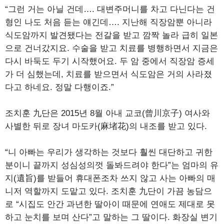
“그런 거는 아닐 건데…. 대변주머니를 차고 다닌다는 건
형인 나도 처음 듣는 얘긴데…. 지난해 직장암뿐 아니라
식도암까지 발견됐다는 전갈을 받고 깜짝 놀라 급히 일본
으로 건너갔지요. 수술을 받고 치료를 병행하면서 지금은
다시 바둑도 두기 시작했어요. 두 암 중에서 직장암 증세
가 더 심했는데, 치료를 받으면서 식도암은 거의 사라졌
다고 하네요. 정말 다행이죠.”
조치훈 九단은 2015년 8월 아내 교코(曾川京子) 여사와
사별한 뒤로 장녀 마도카(麻堵花)의 내조를 받고 있다.
“니 아빠는 우리가 생각하는 것보다 훨씬 대단하고 귀한
분이니 끝까지 성심성의껏 돌봐드려야 한다”는 엄마의 유
지(遺旨)를 받들어 휴대폰조차 쓰지 않고 사는 아빠의 매
니저 역할까지 도맡고 있다. 조치훈 九단이 가끔 농담으
로 “시집도 안간 과년한 딸아이 때문에 연애도 제대로 못
하고 눈치를 보며 산다”고 말하는 그 딸이다. 화장실 변기