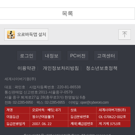
목록
로그인
내정보
PC버전
고객센터
이용약관
|
개인정보처리방침
|
청소년보호정책
세계사이버기원(주)
대표 : 곽민호
|
사업자등록번호 : 220-81-86538
통신판매업 신고번호:2011-서울중구-0579
서울 중구 퇴계로27길 28(충무로3가) 한영빌딩 6층
전화 : 02-2285-6950
|
팩스 : 02-2285-6955
|
이메일 :
oper@cyberoro.com