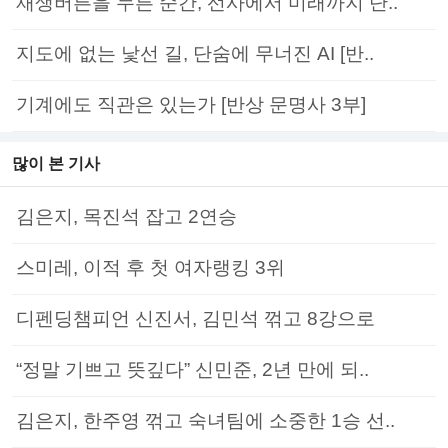
재생버튼을 누른 순간, 선사에서 미래까지 단..
지도에 없는 낯선 길, 단숨에 무너진 AI [반..
기계에도 직관은 있는가 [반상 문명사 3부]
많이 본 기사
김은지, 목진석 잡고 2연승
스미레, 이적 후 첫 여자랭킹 3위
디펜딩챔피언 신진서, 김민석 꺾고 8강으로
“정말 기쁘고 뜻깊다” 신민준, 2년 만에 되..
김은지, 한주영 꺾고 숙녀팀에 소중한 1승 선..