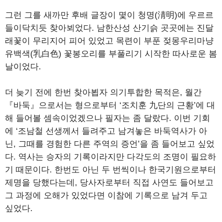
그런 그를 새까만 후배 글장이 몇이 청명(淸明)에 우르르
들이닥치듯 찾아뵈었다. 남한산성 산기슭 곳곳에는 진달
래꽃이 무리지어 피어 있었고 목련이 부푼 젖몽우리마냥
유백색(乳白色) 꽃봉오리를 부풀리기 시작한 따사로운 봄
날이었다.
더 늦기 전에 한번 찾아뵙자 의기투합한 목적은, 월간
『바둑』으로서는 형으로부터 ‘조치훈 九단의 근황’에 대
해 들어볼 셈속이었겠으나 필자는 좀 달랐다. 이번 기회
에 ‘조남철 선생께서 들려주고 남겨놓은 바둑역사가 아
닌, 그때를 경험한 다른 주역의 증언’을 좀 들어보고 싶었
다. 역사는 승자의 기록이라지만 다각도의 조명이 필요하
기 때문이다. 한번도 아닌 두 번씩이나 한국기원으로부터
제명을 당했다는데, 당사자로부터 직접 사연도 들어보고
그 과정에 오해가 있었다면 이참에 기록으로 남겨 두고
싶었다.