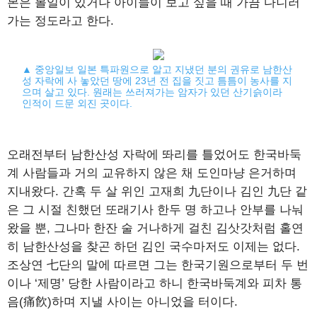
본은 볼일이 있거나 아이들이 보고 싶을 때 가끔 다니러
가는 정도라고 한다.
▲ 중앙일보 일본 특파원으로 알고 지냈던 분의 권유로 남한산
성 자락에 사 놓았던 땅에 23년 전 집을 짓고 틈틈이 농사를 지
으며 살고 있다. 원래는 쓰러져가는 암자가 있던 산기슭이라
인적이 드문 외진 곳이다.
오래전부터 남한산성 자락에 똬리를 틀었어도 한국바둑
계 사람들과 거의 교유하지 않은 채 도인마냥 은거하며
지내왔다. 간혹 두 살 위인 고재희 九단이나 김인 九단 같
은 그 시절 친했던 또래기사 한두 명 하고나 안부를 나눠
왔을 뿐, 그나마 한잔 술 거나하게 걸친 김삿갓처럼 홀연
히 남한산성을 찾곤 하던 김인 국수마저도 이제는 없다.
조상연 七단의 말에 따르면 그는 한국기원으로부터 두 번
이나 ‘제명’ 당한 사람이라고 하니 한국바둑계와 피차 통
음(痛飮)하며 지낼 사이는 아니었을 터이다.