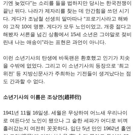
기엔 늦었다”는 소리를 들을 법하지만 당시는 한국전쟁이
끝난 뒤다. 나라가 제자리를 찾는 데 안간힘을 쓰던 시기
다. 게다가 조남철 선생의 말마따나 “프로기사라고 해봐
야 고작 10여 명뿐. 게다가 모두 노인이었고, 개중 젊다고
해봤자 서른을 넘긴 상황에서 15세 소년은 그야말로 젖비
린내 나는 애송이”라는 표현은 과언이 아니다.
이런 소년기사의 탄생에 바둑팬은 환호했고 인기가 치솟
을 수밖에 없었다. 그리고 이 소년기사의 등장으로 ‘최고
위전’ 등 지방신문사가 주최하는 기전들이 생겨났다는 점
도 간과할 수 없다.
소년기사의 이름은 조상연(趙祥衍)
1941년 11월 16일생. 세월은 무상하여 어느새 우리나이
로 여든다섯 노인이 됐으나 그 숱한 세파가 어디로 비껴
흘러갔는지 여전히 꼿꼿하다. 입단 5년 만인 1962년 홀연