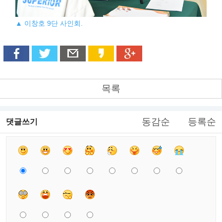
▲ 이창호 9단 사인회.
목록
동감순
등록순
댓글쓰기