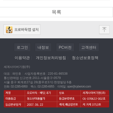
목록
로그인
내정보
PC버전
고객센터
이용약관
|
개인정보처리방침
|
청소년보호정책
세계사이버기원(주)
대표 : 곽민호
|
사업자등록번호 : 220-81-86538
통신판매업 신고번호:2011-서울중구-0579
서울 중구 퇴계로27길 28(충무로3가) 한영빌딩 6층
전화 : 02-2285-6950
|
팩스 : 02-2285-6955
|
이메일 :
oper@cyberoro.com