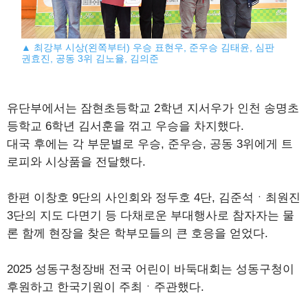
▲ 최강부 시상(왼쪽부터) 우승 표현우, 준우승 김태윤, 심판
권효진, 공동 3위 김노율, 김의준
유단부에서는 잠현초등학교 2학년 지서우가 인천 송명초
등학교 6학년 김서훈을 꺾고 우승을 차지했다.
대국 후에는 각 부문별로 우승, 준우승, 공동 3위에게 트
로피와 시상품을 전달했다.
한편 이창호 9단의 사인회와 정두호 4단, 김준석ㆍ최원진
3단의 지도 다면기 등 다채로운 부대행사로 참자자는 물
론 함께 현장을 찾은 학부모들의 큰 호응을 얻었다.
2025 성동구청장배 전국 어린이 바둑대회는 성동구청이
후원하고 한국기원이 주최ㆍ주관했다.