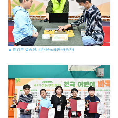
▲ 최강부 결승전. 김태윤vs표현우(승자)