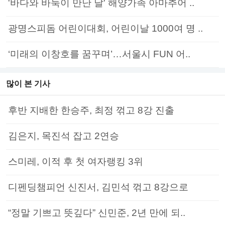
'바다와 바둑이 만난 날' 해양가족 아마추어 ..
광명스피돔 어린이대회, 어린이날 1000여 명 ..
‘미래의 이창호를 꿈꾸며’…서울시 FUN 어..
많이 본 기사
후반 지배한 한승주, 최정 꺾고 8강 진출
김은지, 목진석 잡고 2연승
스미레, 이적 후 첫 여자랭킹 3위
디펜딩챔피언 신진서, 김민석 꺾고 8강으로
“정말 기쁘고 뜻깊다” 신민준, 2년 만에 되..