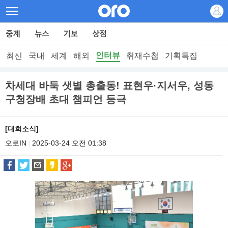
인터뷰
최신
국내
세계
해외
취재수첩
기획특집
차세대 바둑 샛별 총출동! 표현우·지서우, 성동
구청장배 초대 챔피언 등극
[대회소식]
오로IN
2025-03-24 오전 01:38
|