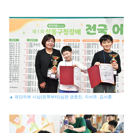
▲ 유단자부 시상(왼쪽부터)심판 권효진, 지서우, 김서훈.