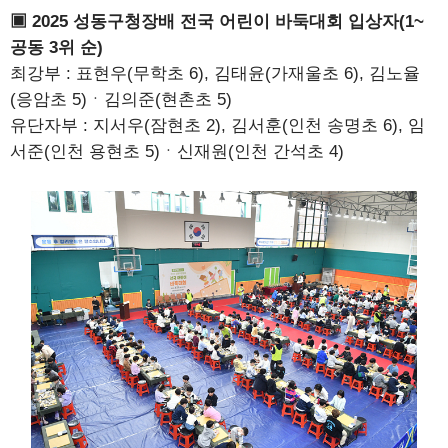
▣ 2025 성동구청장배 전국 어린이 바둑대회 입상자(1~
공동 3위 순)
최강부 : 표현우(무학초 6), 김태윤(가재울초 6), 김노율
(응암초 5)ㆍ김의준(현촌초 5)
유단자부 : 지서우(잠현초 2), 김서훈(인천 송명초 6), 임
서준(인천 용현초 5)ㆍ신재원(인천 간석초 4)