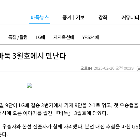
바둑뉴스
중계
|
기보
강좌
커뮤니티
특집 / 칼럼
LG배
지지옥션배
YES24배
간바둑 3월호에서 만난다
오로IN
2025-02-26 오전 00:39 [
9단이 LG배 결승 3번기에서 커제 9단을 2-1로 꺾고, 첫 우승컵을
정상에 오른 이야기를 월간 『바둑』 3월호에 담았다.
 우승자와 본선 진출자가 함께 자리했다. 본선 대진 추첨을 마친 GS
본다.