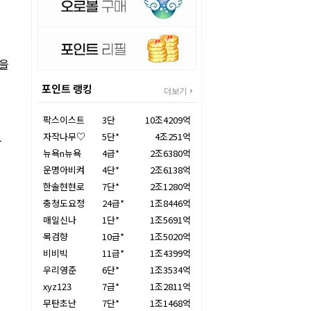
렀을
포인트 랭킹
더보기
팍스이스트
3단
10조4209억
자작나무♡
5단*
4조251억
라
뉴욕n뉴욕
4급*
2조6380억
운명아비켜
4단*
2조6138억
한솔현현로
7단*
2조1280억
충청도요정
24급*
1조8446억
매일신나
1단*
1조5691억
목검향
10급*
1조5020억
비비빅
11급*
1조4399억
우리영준
6단*
1조3534억
xyz123
7급*
1조2811억
무탄초난
7단*
1조1468억