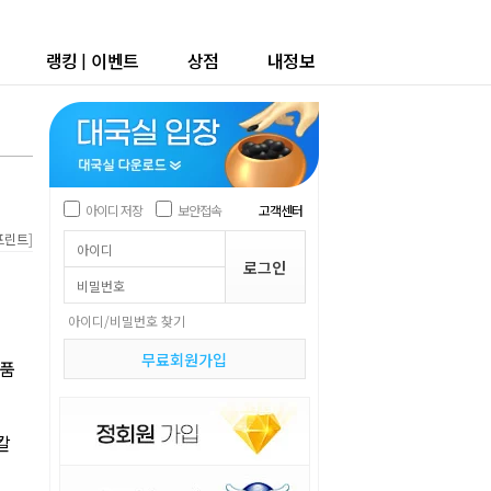
랭킹
|
이벤트
상점
내정보
아이디 저장
보안접속
고객센터
]
프린트
아이디/비밀번호 찾기
무료회원가입
 품
칼