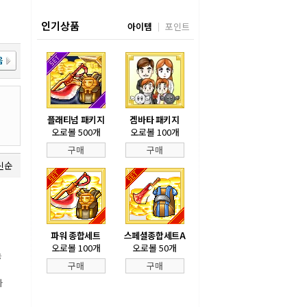
인기상품
아이템
포인트
플래티넘 패키지
겜바타 패키지
오로볼 500개
오로볼 100개
구매
구매
신순
파워 종합세트
스페셜종합세트A
오로볼 100개
오로볼 50개
능
구매
구매
자