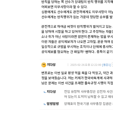
반칙을 당하는 쪽 선수가 상대팀의 반칙 행위를 지적해
어찌보면 의무사항이라 할 수 있다.
심판에게도 선수에게도 관전객에게도 의무사항이 아
선수에게는 반칙행위가 없는 가운데 정당한 승부를 벌
관전객으로 하여금 버젓이 반칙행위가 벌어지고 있는 시
을 당하며 시합을 하고 있어야 한다..고 주장하는 자들
소나 쥐가 아닌 사람이라면 엄연히 존재하는 법을 무시하
이런 자들은 공익제보자가 나오면 고자질..운운 하며 
일상적으로 규범을 무시하는 조직이나 단체에 종사하고
공익제보를 혐오하는 건 왜일까? 뻔하다.. 종특이 같기
지다성
｜ 2025-02-26 오후 12:22:00
[동감1]
변프로는 이번 일로 평생 먹을 욕을 다 먹었고, 약간
정을 보여줬습니다. 저는 커제가 한국바둑계에 사과하
남은 문제는 이번 사건을 초래한 졸속규정 시행의 직
지다성
전임 유창혁 사무총장은 김전자 사건으
어 있는지 도저히 납득할 수 없고 
덤벙덤벙
양재호의 한국기원 사무총장 집권은 朴