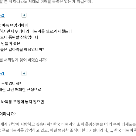
 뿐 뭐 하나라도 제대로 이해할 능력은 없는 게 아닐런지..
한국바둑 여명기때에
생하시면서 우리나라 바둑계을 일으켜 세웠는데
있으니 통탄할 상황입니다.
 만들어 놓은
리들은 말아먹을 예정입니까?
를 새까맣게 잊어 버렸습니까?
가 무엇입니까?
내린 그런 해괘한 규정으로
 바둑통 뚜껑에 놓지 않으면
승이라니요?
 세계 만방에 자랑하고 싶습니까? 한국 바둑계의 소위 운영진들은 머 리 속에 뇌세포는
 푸로바둑계를 장악하고 있고, 이런 멍청한 조직이 한국기원이라니,,,,, 한국 바둑이 