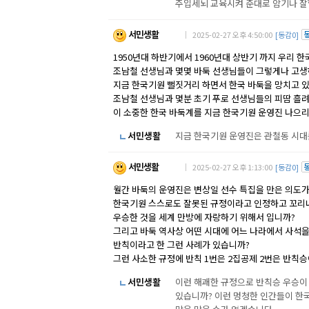
주입세뇌 교육시켜 준대로 암기나 잘할
서민생활
｜ 2025-02-27 오후 4:50:00
[동감0]
1950년대 하반기에서 1960년대 상반기 까지 우리 
조남철 선생님과 몇몇 바둑 선생님들이 그렇게나 고
지금 한국기원 뻘짓거리 하면서 한국 바둑을 망치고 
조남철 선생님과 몇분 초기 푸로 선생님들의 피땀 흘려
이 소중한 한국 바둑계를 지금 한국기원 운영진 나으
서민생활
지금 한국기원 운영진은 관철동 시대
서민생활
｜ 2025-02-27 오후 1:13:00
[동감0]
월간 바둑의 운영진은 변상일 선수 특집을 만은 의도
한국기원 스스로도 잘못된 규정이라고 인정하고 꼬리
우승한 것을 세계 만방에 자랑하기 위해서 입니까?
그리고 바둑 역사상 어떤 시대에 어느 나라에서 사석을
반칙이라고 한 그런 사례가 있습니까?
그런 사소한 규정에 반칙 1번은 2집공제 2번은 반칙
서민생활
이런 해괘한 규정으로 반칙승 우승이
있습니까? 이런 멍청한 인간들이 한국