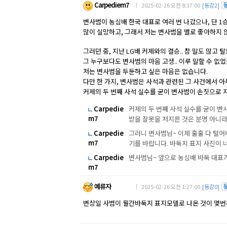
Carpediem7
｜ 2025-02-26 오전 8:37:00
[동감2]
변사범이 농심배 한국 대표로 여러 번 나갔으나, 단 1
많이 실망하고, 그래서 저는 변사범을 별로 좋아하지 
그러던 중, 지난 LG배 커제와의 결승.. 참 말도 많고 
그 누구보다도 변사범의 마음 고생.. 이루 말할 수 없었
저는 변사범을 두둔하고 싶은 마음은 없습니다.
다만 한 가지, 변사범은 사석과 관련된 그 사건에서 
커제의 두 번째 사석 실수를 굳이 변사범이 손짓으로
Carpedie
커제의 두 번째 사석 실수를 굳이 
m7
받을 잘못을 저지른 것은 분명 아니
Carpedie
그러니 변사범님~ 이제 훌훌 다 털어
m7
기를 바랍니다. 바둑지 표지 사진이 
Carpedie
변사범님~ 앞으로 농심배 바둑 대표가 계
m7
예류자
｜ 2025-02-26 오전 1:27:00
[동감0]
변상일 사범이 월간바둑지 표지모델로 나온 것이 몇