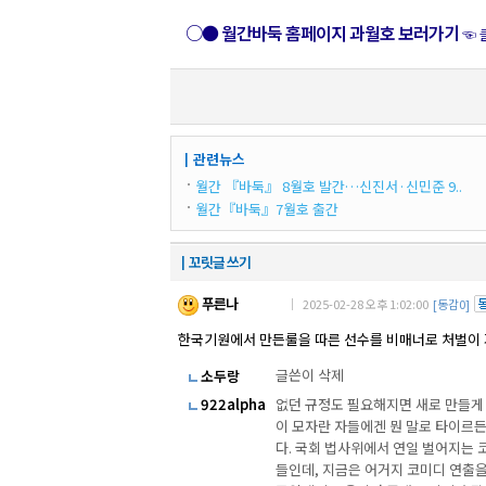
○● 월간바둑 홈페이지 과월호 보러가기
☜ 
┃관련뉴스
월간 『바둑』 8월호 발간…신진서·신민준 9..
월간『바둑』7월호 출간
┃꼬릿글 쓰기
푸른나
｜ 2025-02-28 오후 1:02:00
[동감0]
한국기원에서 만든룰을 따른 선수를 비매너로 처벌이
글쓴이 삭제
소두랑
922alpha
없던 규정도 필요해지면 새로 만들게 
이 모자란 자들에겐 뭔 말로 타이르든
다. 국회 법사위에서 연일 벌어지는 
들인데, 지금은 어거지 코미디 연출을