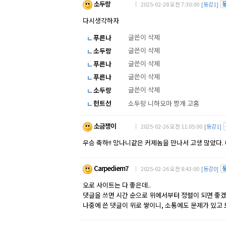
소두랑
｜ 2025-02-28 오전 7:30:00
[동감1]
다시생각하자
글쓴이 삭제
푸른나
글쓴이 삭제
소두랑
글쓴이 삭제
푸른나
글쓴이 삭제
푸른나
글쓴이 삭제
소두랑
헌트선
소두랑 니하오마 짱개 고홈
소금쟁이
｜ 2025-02-26 오전 11:05:00
[동감1]
우승 축하!! 망나니같은 커제놈을 만나서 고생 많았다.
Carpediem7
｜ 2025-02-26 오전 8:43:00
[동감0]
오로 사이트는 다 좋은데..
댓글을 쓰면 시간 순으로 위에서부터 정렬이 되면 좋
나중에 쓴 댓글이 위로 쌓이니, 소통에도 문제가 있고