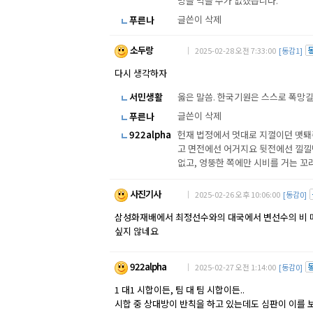
망을 막을 수가 없겠습니다.
글쓴이 삭제
푸른나
소두랑
｜ 2025-02-28 오전 7:33:00
[동감1]
다시 생각하자
서민생활
옳은 말씀. 한국기원은 스스로 폭망
글쓴이 삭제
푸른나
922alpha
헌재 법정에서 멋대로 지껄이던 맷퇘
고 면전에선 어거지요 뒷전에선 낄낄댄
없고, 엉뚱한 쪽에만 시비를 거는 꼬
사진기사
｜ 2025-02-26 오후 10:06:00
[동감0]
삼성화재배에서 최정선수와의 대국에서 변선수의 비 메
싶지 않네요
922alpha
｜ 2025-02-27 오전 1:14:00
[동감0]
1 대1 시합이든, 팀 대 팀 시합이든..
시합 중 상대방이 반칙을 하고 있는데도 심판이 이를 보