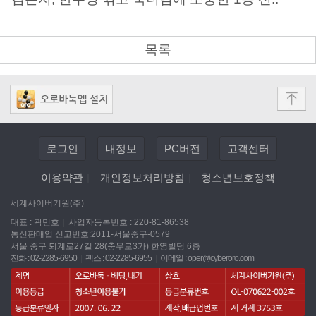
목록
로그인
내정보
PC버전
고객센터
이용약관
|
개인정보처리방침
|
청소년보호정책
세계사이버기원(주)
대표 : 곽민호
|
사업자등록번호 : 220-81-86538
통신판매업 신고번호:2011-서울중구-0579
서울 중구 퇴계로27길 28(충무로3가) 한영빌딩 6층
전화 : 02-2285-6950
|
팩스 : 02-2285-6955
|
이메일 :
oper@cyberoro.com