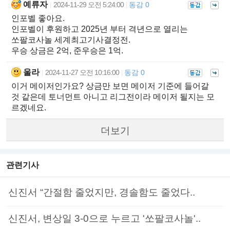
예류자
2024-11-29 오전 5:24:00
동감 0
|
|
인포벨 좋아요.
인포벨이 후원하고 2025년 부터 격년으로 열리는
쏘팔코사놀 세계최고기사결정전.
우승 상금은 2억, 준우승은 1억.
울라
2024-11-27 오전 10:16:00
동감 0
|
|
이거 메이저인가요? 상금만 보면 메이저 기준에 들어갈
것 같은데 토너먼트 아니고 리그전이라 메이저 될지는 모
르겠네요.
더보기
관련기사
신진서 “간절함 줄었지만, 경솔함도 줄었다..
신진서, 변상일 3-0으로 누르고 '쏘팔코사놀'..