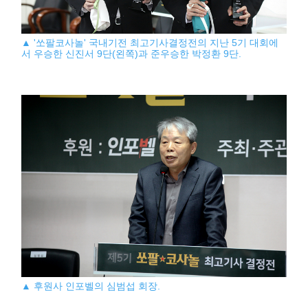
▲ '쏘팔코사놀' 국내기전 최고기사결정전의 지난 5기 대회에
서 우승한 신진서 9단(왼쪽)과 준우승한 박정환 9단.
▲ 후원사 인포벨의 심범섭 회장.