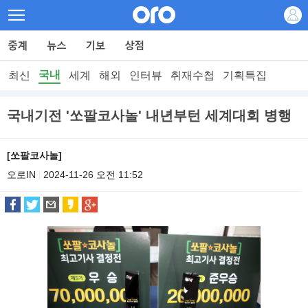
국내
최신
세계
해외
인터뷰
취재수첩
기획특집
국내기전 '쏘팔코사놀' 내년부턴 세계대회 병행
[쏘팔코사놀]
오로IN
2024-11-26 오전 11:52
|