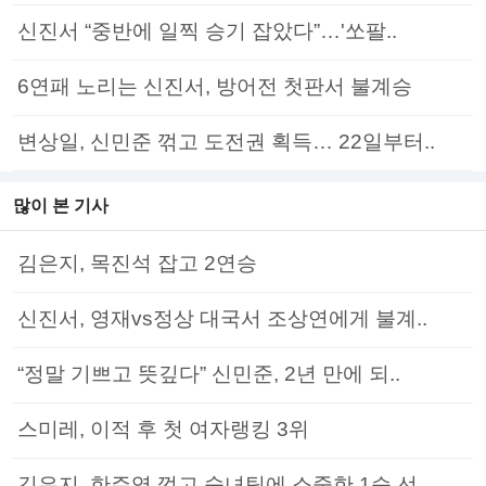
신진서 “중반에 일찍 승기 잡았다”…'쏘팔..
6연패 노리는 신진서, 방어전 첫판서 불계승
변상일, 신민준 꺾고 도전권 획득… 22일부터..
많이 본 기사
김은지, 목진석 잡고 2연승
신진서, 영재vs정상 대국서 조상연에게 불계..
“정말 기쁘고 뜻깊다” 신민준, 2년 만에 되..
스미레, 이적 후 첫 여자랭킹 3위
김은지, 한주영 꺾고 숙녀팀에 소중한 1승 선..