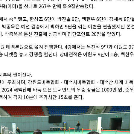
욱(아마)을 상대로 267수 만에 흑 9집반승했다.
에서 승리했고, 한상조 6단이 박진솔 9단, 백현우 6단이 김세동 8단
른 박종욱은 예선 결승에서 박하민 9단을 꺾는 이변을 연출했지만 본
. 박종욱은 본선 진출에 성공하며 입단포인트 20점을 얻었다.
원 태백분원으로 옮겨 진행한다. 4강에서는 목진석 9단과 이원도 9
승 티켓을 놓고 경쟁을 펼친다. 상대전적은 이원도 9단이 1승, 백현우
1시부터 펼쳐진다.
원이 주최하며, 강원도바둑협회ㆍ태백시바둑협회ㆍ태백산 세계 바둑
24 태백산배 바둑 오픈 토너먼트의 우승 상금은 1000만 원, 준
택하여 각자 10분에 추가시간 15초를 준다.