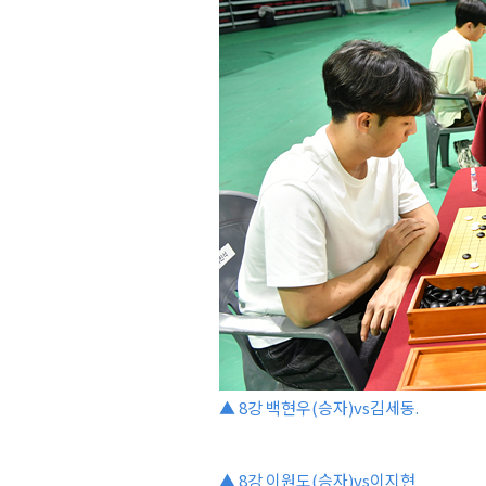
▲ 8강 백현우(승자)vs김세동.
▲ 8강 이원도(승자)vs이지현