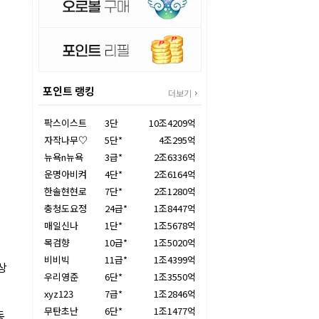
포인트 랭킹
더보기
팍스이스트
3단
10조4209억
자작나무♡
5단*
4조295억
뉴욕n뉴욕
3급*
2조6336억
운명아비켜
4단*
2조6164억
한솔현현로
7단*
2조1280억
충청도요정
24급*
1조8447억
매일신나
1단*
1조5678억
목검향
10급*
1조5020억
비비빅
11급*
1조4399억
상
우리영준
6단*
1조3550억
xyz123
7급*
1조2846억
무탄초난
6단*
1조1477억
동