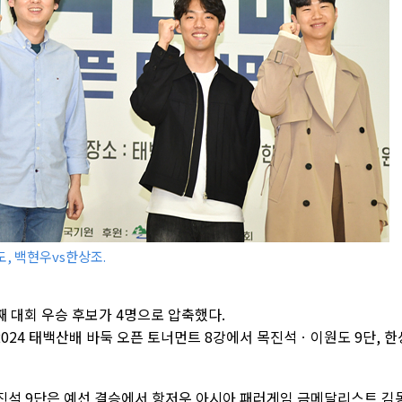
, 백현우vs한상조.
째 대회 우승 후보가 4명으로 압축했다.
024 태백산배 바둑 오픈 토너먼트 8강에서 목진석ㆍ이원도 9단, 한
진석 9단은 예선 결승에서 항저우 아시아 패러게임 금메달리스트 김