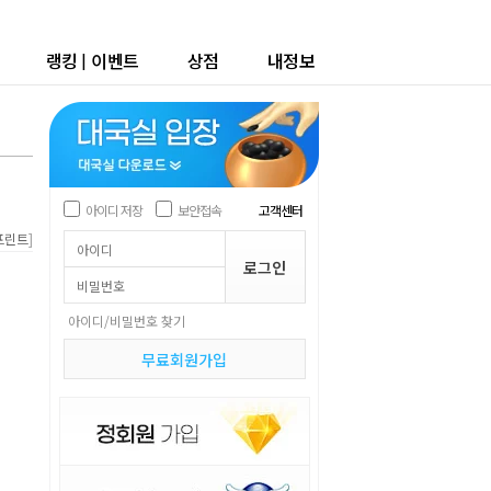
랭킹
|
이벤트
상점
내정보
아이디 저장
보안접속
고객센터
]
프린트
아이디/비밀번호 찾기
무료회원가입