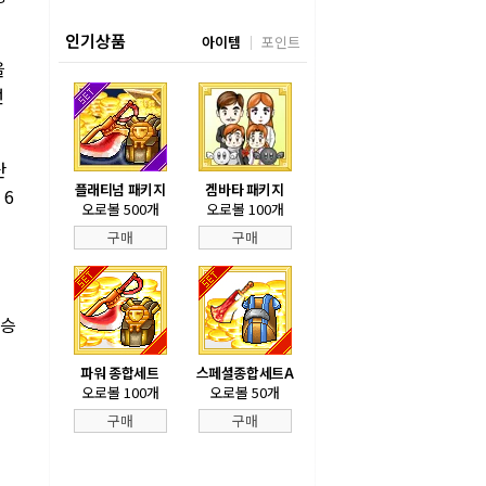
인기상품
아이템
포인트
을
선
단
플래티넘 패키지
겜바타 패키지
 6
오로볼 500개
오로볼 100개
구매
구매
우승
파워 종합세트
스페셜종합세트A
오로볼 100개
오로볼 50개
구매
구매