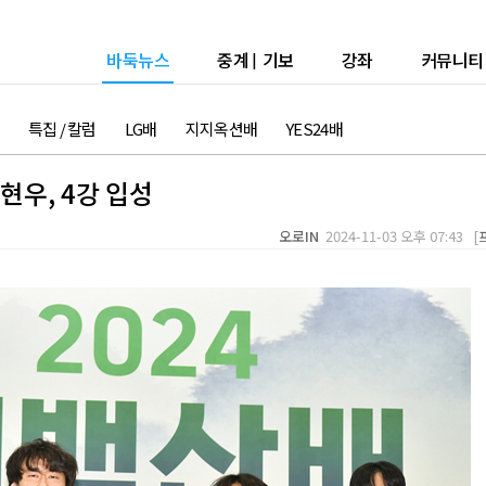
바둑뉴스
중계
|
기보
강좌
커뮤니티
특집 / 칼럼
LG배
지지옥션배
YES24배
우, 4강 입성
오로IN
2024-11-03 오후 07:43 [