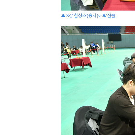
▲ 8강 한상조(승자)vs박진솔.