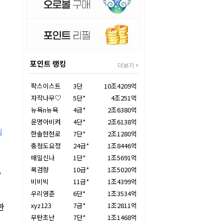
포인트 랭킹
더보기
팍스이스트
3단
10조4209억
자작나무♡
5단*
4조251억
뉴욕n뉴욕
4급*
2조6380억
운명아비켜
4단*
2조6138억
실
한솔현현로
7단*
2조1280억
충청도요정
24급*
1조8446억
매일신나
1단*
1조5691억
목검향
10급*
1조5020억
송
비비빅
11급*
1조4399억
우리영준
6단*
1조3534억
한
xyz123
7급*
1조2811억
무탄초난
7단*
1조1468억