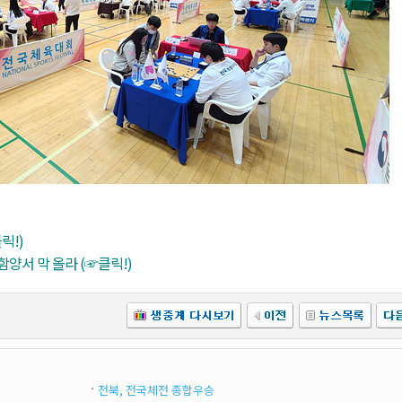
릭!)
양서 막 올라 (☞클릭!)
전북, 전국체전 종합우승