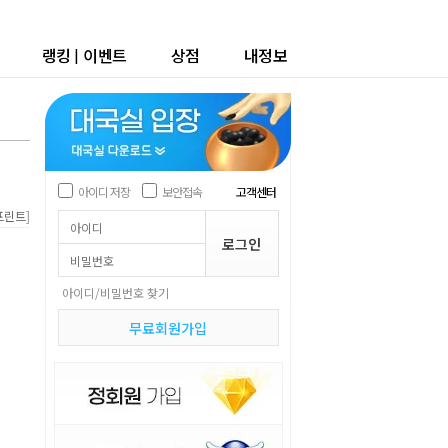
랭킹
|
이벤트
상점
내정보
아이디 저장
보안접속
고객센터
]
프린트
아이디/비밀번호 찾기
무료회원가입