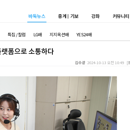
바둑뉴스
중계
|
기보
강좌
커뮤니티
특집 / 칼럼
LG배
지지옥션배
YES24배
 플랫폼으로 소통하다
김수광
2024-10-13 오전 10:49 [