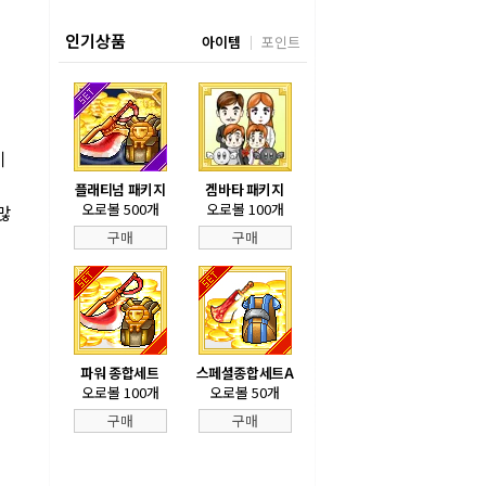
인기상품
아이템
포인트
기
플래티넘 패키지
겜바타 패키지
오로볼 500개
오로볼 100개
많
구매
구매
파워 종합세트
스페셜종합세트A
오로볼 100개
오로볼 50개
구매
구매