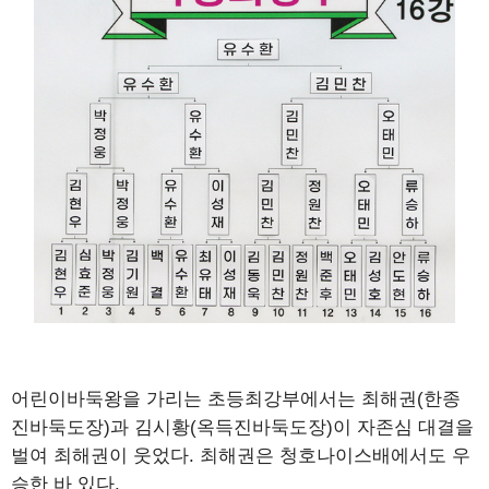
어린이바둑왕을 가리는 초등최강부에서는 최해권(한종
진바둑도장)과 김시황(옥득진바둑도장)이 자존심 대결을
벌여 최해권이 웃었다. 최해권은 청호나이스배에서도 우
승한 바 있다.