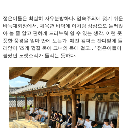
젊은이들은 확실히 자유분방하다. 엄숙주의에 젖기 쉬운
바둑대회장에서, 체육관 바닥에 이처럼 삼삼오오 둘러앉
아 놀 줄 알고 편하게 드러누워 쉴 수 있는 생각, 이런 풋
풋한 풍경을 얼마 만에 보는가. 예전 캠퍼스 잔디밭에 둘
러앉아 '조개 껍질 묶어 그녀의 목에 걸고…' 젊은이들이
불렀던 노랫소리가 들리는 듯하다.