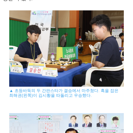
▲ 초등바둑의 두 간판스타가 결승에서 마주쳤다. 흑을 잡은
최해권(왼쪽)이 김시황을 따돌리고 우승했다.