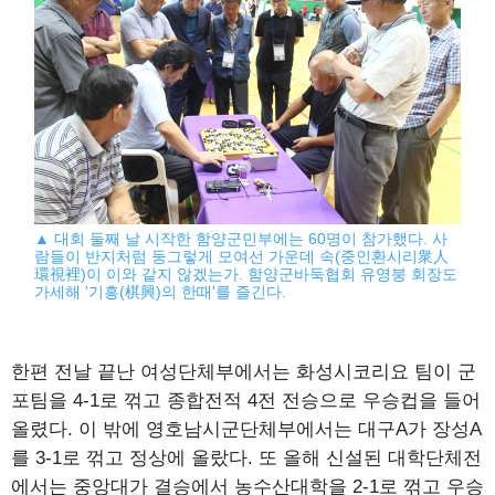
▲ 대회 둘째 날 시작한 함양군민부에는 60명이 참가했다. 사
람들이 반지처럼 둥그렇게 모여선 가운데 속(중인환시리衆人
環視裡)이 이와 같지 않겠는가. 함양군바둑협회 유영붕 회장도
가세해 '기흥(棋興)의 한때'를 즐긴다.
한편 전날 끝난 여성단체부에서는 화성시코리요 팀이 군
포팀을 4-1로 꺾고 종합전적 4전 전승으로 우승컵을 들어
올렸다. 이 밖에 영호남시군단체부에서는 대구A가 장성A
를 3-1로 꺾고 정상에 올랐다. 또 올해 신설된 대학단체전
에서는 중앙대가 결승에서 농수산대학을 2-1로 꺾고 우승