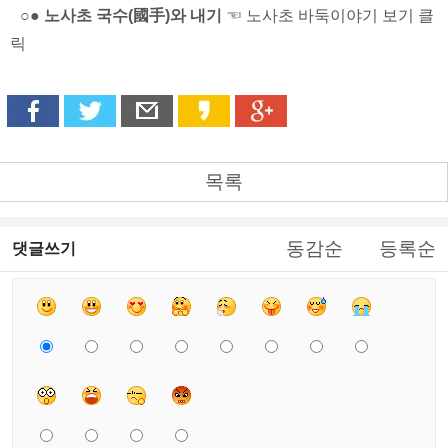
○● 노사초 국수(國手)와 내기
☜ 노사초 바둑이야기 보기 클
릭
목록
동감순
등록순
댓글쓰기