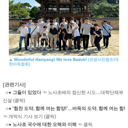
▲
Wonderful Hamyang! We love Baduk!
(관광사진협조/대
한바둑협회)
[관련기사]
○● 그들이 있었다
☜ 노사초배의 참신한 시도…대학단체부
신설 (클릭)
○● '힘찬 도약, 함께 여는 함양!'…바둑의 도약, 함께 여는 힘!
☜ 개막식 기사 보기 (클릭)
○● 노사초 국수에 대한 오해와 이해
☜ 클릭