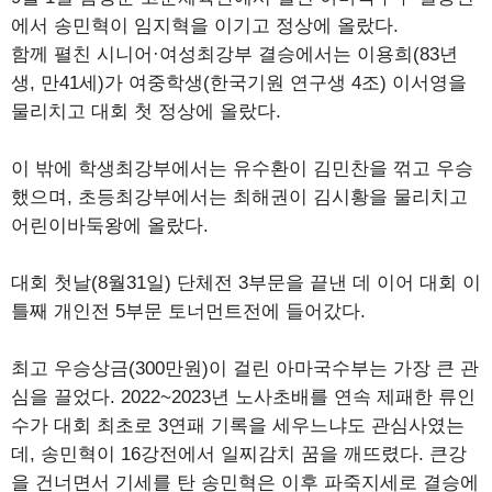
에서 송민혁이 임지혁을 이기고 정상에 올랐다.
함께 펼친 시니어·여성최강부 결승에서는 이용희(83년
생, 만41세)가 여중학생(한국기원 연구생 4조) 이서영을
물리치고 대회 첫 정상에 올랐다.
이 밖에 학생최강부에서는 유수환이 김민찬을 꺾고 우승
했으며, 초등최강부에서는 최해권이 김시황을 물리치고
어린이바둑왕에 올랐다.
대회 첫날(8월31일) 단체전 3부문을 끝낸 데 이어 대회 이
틀째 개인전 5부문 토너먼트전에 들어갔다.
최고 우승상금(300만원)이 걸린 아마국수부는 가장 큰 관
심을 끌었다. 2022~2023년 노사초배를 연속 제패한 류인
수가 대회 최초로 3연패 기록을 세우느냐도 관심사였는
데, 송민혁이 16강전에서 일찌감치 꿈을 깨뜨렸다. 큰강
을 건너면서 기세를 탄 송민혁은 이후 파죽지세로 결승에