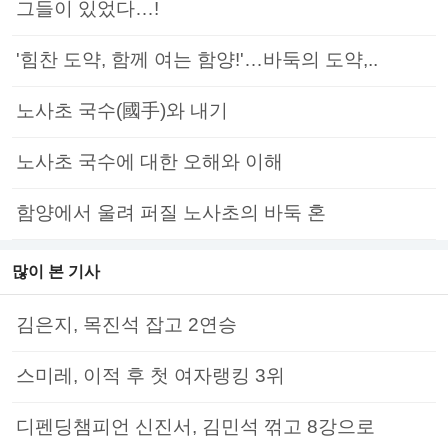
그들이 있었다…!
'힘찬 도약, 함께 여는 함양!'…바둑의 도약,..
노사초 국수(國手)와 내기
노사초 국수에 대한 오해와 이해
함양에서 울려 퍼질 노사초의 바둑 혼
많이 본 기사
김은지, 목진석 잡고 2연승
스미레, 이적 후 첫 여자랭킹 3위
디펜딩챔피언 신진서, 김민석 꺾고 8강으로