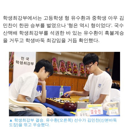
학생최강부에서는 고등학생 형 유수환과 중학생 아우 김
민찬이 한판 승부를 벌였으나 '형은 역시 형이었다'. 국수
산맥배 학생최강부를 석권한 바 있는 유수환이 흑불계승
을 거두고 학생바둑 최강임을 거듭 확인했다.
▲ 학생최강부 결승. 유수환(오른쪽) 선수가 김민찬(산본바둑
도장)을 꺾고 우승했다.