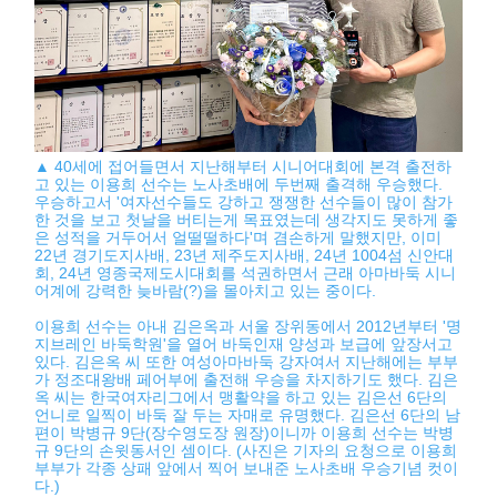
▲ 40세에 접어들면서 지난해부터 시니어대회에 본격 출전하
고 있는 이용희 선수는 노사초배에 두번째 출격해 우승했다.
우승하고서 '여자선수들도 강하고 쟁쟁한 선수들이 많이 참가
한 것을 보고 첫날을 버티는게 목표였는데 생각지도 못하게 좋
은 성적을 거두어서 얼떨떨하다'며 겸손하게 말했지만, 이미
22년 경기도지사배, 23년 제주도지사배, 24년 1004섬 신안대
회, 24년 영종국제도시대회를 석권하면서 근래 아마바둑 시니
어계에 강력한 늦바람(?)을 몰아치고 있는 중이다.
이용희 선수는 아내 김은옥과 서울 장위동에서 2012년부터 '명
지브레인 바둑학원'을 열어 바둑인재 양성과 보급에 앞장서고
있다. 김은옥 씨 또한 여성아마바둑 강자여서 지난해에는 부부
가 정조대왕배 페어부에 출전해 우승을 차지하기도 했다. 김은
옥 씨는 한국여자리그에서 맹활약을 하고 있는 김은선 6단의
언니로 일찍이 바둑 잘 두는 자매로 유명했다. 김은선 6단의 남
편이 박병규 9단(장수영도장 원장)이니까 이용희 선수는 박병
규 9단의 손윗동서인 셈이다. (사진은 기자의 요청으로 이용희
부부가 각종 상패 앞에서 찍어 보내준 노사초배 우승기념 컷이
다.)