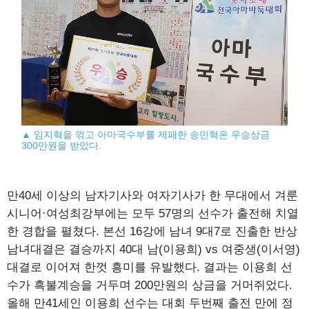
▲ 임지혁을 꺾고 아마국수부를 제패한 송민혁은 우승상금
300만원을 받았다.
만40세 이상의 남자기사와 여자기사가 한 무대에서 겨룬
시니어·여성최강부에는 모두 57명의 선수가 출전해 치열
한 경합을 펼쳤다. 본선 16강에 남녀 9대7로 진출한 반상
남녀대결은 결승까지 40대 남(이용희) vs 여중생(이서영)
대결로 이어져 한껏 흥미를 유발했다. 결과는 이용희 선
수가 흑불계승을 거두며 200만원의 상금을 거머쥐었다.
올해 만41세인 이용희 선수는 대회 두번째 출전 만에 정