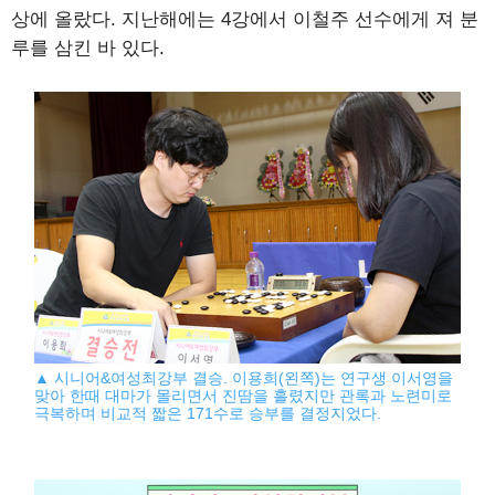
상에 올랐다. 지난해에는 4강에서 이철주 선수에게 져 분
루를 삼킨 바 있다.
▲ 시니어&여성최강부 결승. 이용희(왼쪽)는 연구생 이서영을
맞아 한때 대마가 몰리면서 진땀을 흘렸지만 관록과 노련미로
극복하며 비교적 짧은 171수로 승부를 결정지었다.