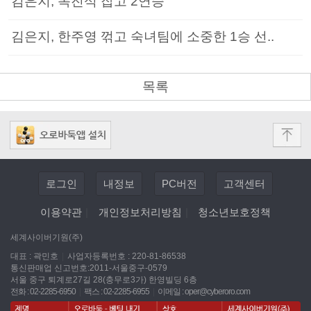
김은지, 목진석 잡고 2연승
김은지, 한주영 꺾고 숙녀팀에 소중한 1승 선..
목록
로그인
내정보
PC버전
고객센터
이용약관
|
개인정보처리방침
|
청소년보호정책
세계사이버기원(주)
대표 : 곽민호
|
사업자등록번호 : 220-81-86538
통신판매업 신고번호:2011-서울중구-0579
서울 중구 퇴계로27길 28(충무로3가) 한영빌딩 6층
전화 : 02-2285-6950
|
팩스 : 02-2285-6955
|
이메일 :
oper@cyberoro.com