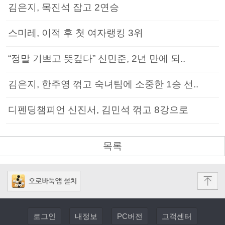
김은지, 목진석 잡고 2연승
스미레, 이적 후 첫 여자랭킹 3위
“정말 기쁘고 뜻깊다” 신민준, 2년 만에 되..
김은지, 한주영 꺾고 숙녀팀에 소중한 1승 선..
디펜딩챔피언 신진서, 김민석 꺾고 8강으로
목록
로그인
내정보
PC버전
고객센터