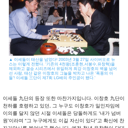
▲ 이세돌이 태산을 넘었다! 2003년 3월 27일 사이버오로 뉴
스는 이렇게 전했다. '기존의 4천왕(조훈현,서봉수,유창혁)을
제외하고 결승 시리즈에서 유일하게 최강 이창호의 벽을 넘어
선 사람, 태산 같은 이창호의 그늘을 박차고 나온 '폭풍의 아
들'! 이세돌 三단이 제7회 LG배의 주인공이 됐다.'
이세돌 九단의 등장 또한 마찬가지입니다. 이창호 九단이
천하를 호령하고 있던, 그 누구도 이창호가 일인자임에
이의를 달지 않던 시절 이세돌은 당돌하게도 ‘내가 넘버
원’이라며 “그 누구에게도 이길 자신이 있다”고 확신에 찬