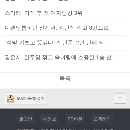
스미레, 이적 후 첫 여자랭킹 3위
디펜딩챔피언 신진서, 김민석 꺾고 8강으로
“정말 기쁘고 뜻깊다” 신민준, 2년 만에 되..
김은지, 한주영 꺾고 숙녀팀에 소중한 1승 선..
목록
로그인
내정보
PC버전
고객센터