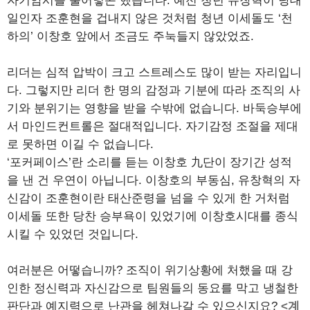
자기암시를 불어넣곤 했습니다. 예전 청년 유창혁이 당대
일인자 조훈현을 겁내지 않은 것처럼 청년 이세돌도 ‘천
하의’ 이창호 앞에서 조금도 주눅들지 않았었죠.
리더는 심적 압박이 크고 스트레스도 많이 받는 자리입니
다. 그렇지만 리더 한 명의 감정과 기분에 따라 조직의 사
기와 분위기는 영향을 받을 수밖에 없습니다. 바둑승부에
서 마인드컨트롤은 절대적입니다. 자기감정 조절을 제대
로 못하면 이길 수 없습니다.
‘포커페이스’란 소리를 듣는 이창호 九단이 장기간 성적
을 낸 건 우연이 아닙니다. 이창호의 부동심, 유창혁의 자
신감이 조훈현이란 태산준령을 넘을 수 있게 한 거처럼
이세돌 또한 당찬 승부욕이 있었기에 이창호시대를 종식
시킬 수 있었던 것입니다.
여러분은 어떻습니까? 조직이 위기상황에 처했을 때 강
인한 정신력과 자신감으로 팀원들의 동요를 막고 냉철한
판단과 예지력으로 난관을 헤쳐나갈 수 있으신지요?
<계