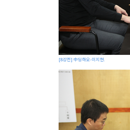
[8강전] 中딩하오-이지현.