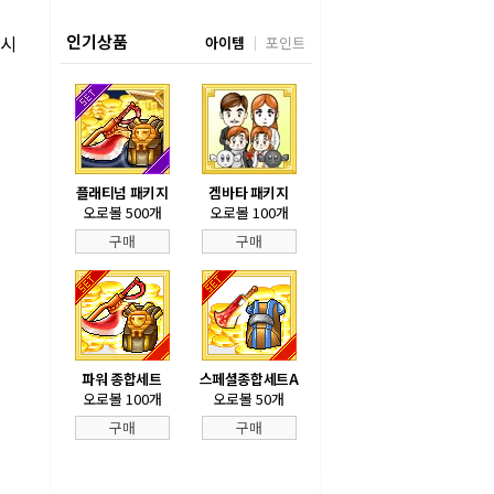
0시
인기상품
아이템
포인트
플래티넘 패키지
겜바타 패키지
오로볼 500개
오로볼 100개
구매
구매
파워 종합세트
스페셜종합세트A
오로볼 100개
오로볼 50개
구매
구매