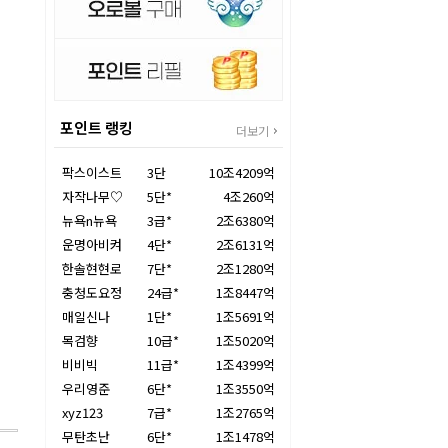
포인트 랭킹
더보기
팍스이스트
3단
10조4209억
자작나무♡
5단*
4조260억
뉴욕n뉴욕
3급*
2조6380억
운명아비켜
4단*
2조6131억
한솔현현로
7단*
2조1280억
충청도요정
24급*
1조8447억
매일신나
1단*
1조5691억
목검향
10급*
1조5020억
비비빅
11급*
1조4399억
우리영준
6단*
1조3550억
xyz123
7급*
1조2765억
무탄초난
6단*
1조1478억