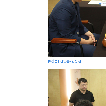
[8강전] 신민준-원성진.