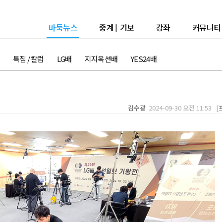
바둑뉴스
중계
|
기보
강좌
커뮤니티
특집 / 칼럼
LG배
지지옥션배
YES24배
김수광
2024-09-30 오전 11:53 [