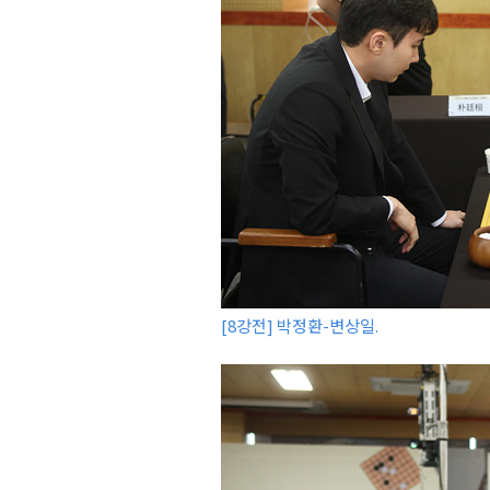
[8강전] 박정환-변상일.