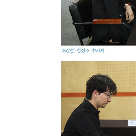
[8강전] 한상조-中커제.