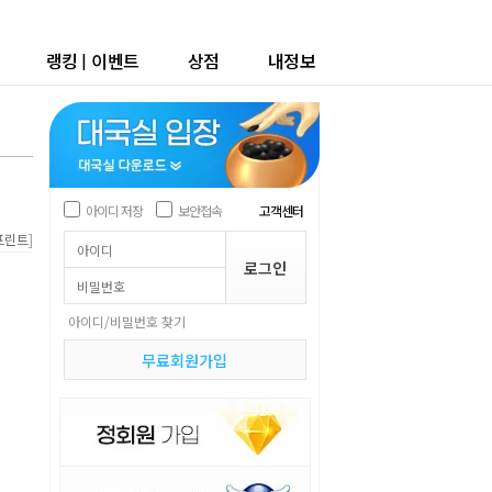
랭킹
|
이벤트
상점
내정보
아이디 저장
보안접속
고객센터
]
프린트
아이디/비밀번호 찾기
무료회원가입