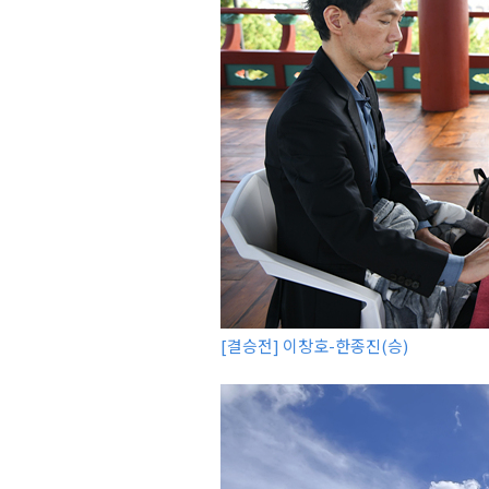
[결승전] 이창호-한종진(승)