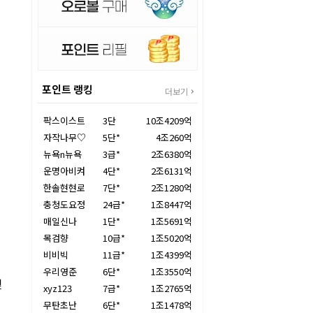
포인트 랭킹
더보기
팍스이스트
3단
10조4209억
자작나무♡
5단*
4조260억
뉴욕n뉴욕
3급*
2조6380억
운명아비켜
4단*
2조6131억
한솔현현로
7단*
2조1280억
충청도요정
24급*
1조8447억
매일신나
1단*
1조5691억
목검향
10급*
1조5020억
비비빅
11급*
1조4399억
우리영준
6단*
1조3550억
잊
xyz123
7급*
1조2765억
무탄초난
6단*
1조1478억