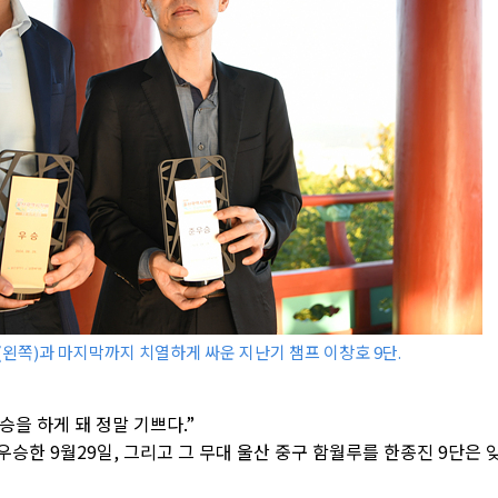
단(왼쪽)과 마지막까지 치열하게 싸운 지난기 챔프 이창호 9단.
승을 하게 돼 정말 기쁘다.”
 우승한 9월29일, 그리고 그 무대 울산 중구 함월루를 한종진 9단은 