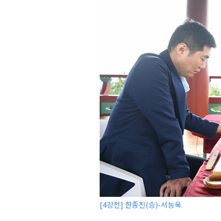
[4강전] 한종진(승)-서능욱.