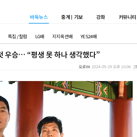
바둑뉴스
중계
|
기보
강좌
커뮤니티
특집 / 칼럼
LG배
지지옥션배
YES24배
첫 우승… “평생 못 하나 생각했다”
오로IN
2024-09-29 오후 10:06 [