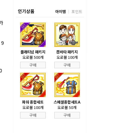
인기상품
아이템
포인트
가
 9
플래티넘 패키지
겜바타 패키지
오로볼 500개
오로볼 100개
구매
구매
0
파워 종합세트
스페셜종합세트A
오로볼 100개
오로볼 50개
구매
구매