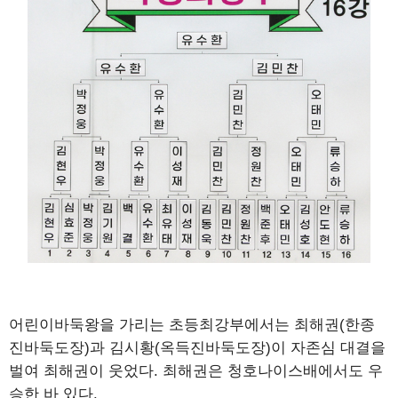
어린이바둑왕을 가리는 초등최강부에서는 최해권(한종
진바둑도장)과 김시황(옥득진바둑도장)이 자존심 대결을
벌여 최해권이 웃었다. 최해권은 청호나이스배에서도 우
승한 바 있다.