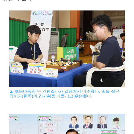
▲ 초등바둑의 두 간판스타가 결승에서 마주쳤다. 흑을 잡은
최해권(왼쪽)이 김시황을 따돌리고 우승했다.