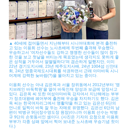
▲ 40세에 접어들면서 지난해부터 시니어대회에 본격 출전하
고 있는 이용희 선수는 노사초배에 두번째 출격해 우승했다.
우승하고서 '여자선수들도 강하고 쟁쟁한 선수들이 많이 참가
한 것을 보고 첫날을 버티는게 목표였는데 생각지도 못하게 좋
은 성적을 거두어서 얼떨떨하다'며 겸손하게 말했지만, 이미
22년 경기도지사배, 23년 제주도지사배, 24년 1004섬 신안대
회, 24년 영종국제도시대회를 석권하면서 근래 아마바둑 시니
어계에 강력한 늦바람(?)을 몰아치고 있는 중이다.
이용희 선수는 아내 김은옥과 서울 장위동에서 2012년부터 '명
지브레인 바둑학원'을 열어 바둑인재 양성과 보급에 앞장서고
있다. 김은옥 씨 또한 여성아마바둑 강자여서 지난해에는 부부
가 정조대왕배 페어부에 출전해 우승을 차지하기도 했다. 김은
옥 씨는 한국여자리그에서 맹활약을 하고 있는 김은선 6단의
언니로 일찍이 바둑 잘 두는 자매로 유명했다. 김은선 6단의 남
편이 박병규 9단(장수영도장 원장)이니까 이용희 선수는 박병
규 9단의 손윗동서인 셈이다. (사진은 기자의 요청으로 이용희
부부가 각종 상패 앞에서 찍어 보내준 노사초배 우승기념 컷이
다.)