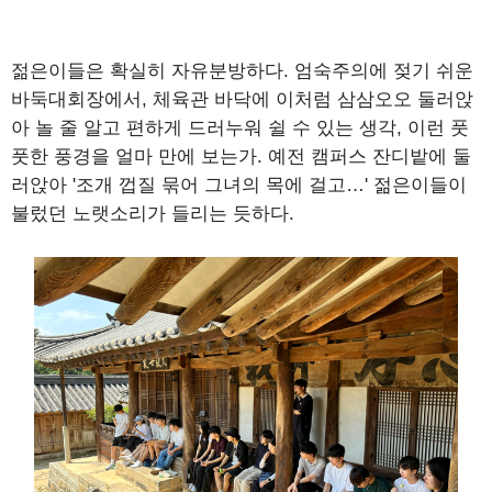
젊은이들은 확실히 자유분방하다. 엄숙주의에 젖기 쉬운
바둑대회장에서, 체육관 바닥에 이처럼 삼삼오오 둘러앉
아 놀 줄 알고 편하게 드러누워 쉴 수 있는 생각, 이런 풋
풋한 풍경을 얼마 만에 보는가. 예전 캠퍼스 잔디밭에 둘
러앉아 '조개 껍질 묶어 그녀의 목에 걸고…' 젊은이들이
불렀던 노랫소리가 들리는 듯하다.