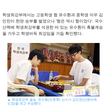
학생최강부에서는 고등학생 형 유수환과 중학생 아우 김
민찬이 한판 승부를 벌였으나 '형은 역시 형이었다'. 국수
산맥배 학생최강부를 석권한 바 있는 유수환이 흑불계승
을 거두고 학생바둑 최강임을 거듭 확인했다.
▲ 학생최강부 결승. 유수환(오른쪽) 선수가 김민찬(산본바둑
도장)을 꺾고 우승했다.