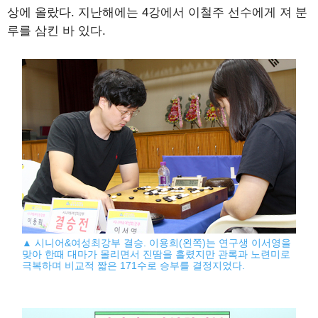
상에 올랐다. 지난해에는 4강에서 이철주 선수에게 져 분
루를 삼킨 바 있다.
▲ 시니어&여성최강부 결승. 이용희(왼쪽)는 연구생 이서영을
맞아 한때 대마가 몰리면서 진땀을 흘렸지만 관록과 노련미로
극복하며 비교적 짧은 171수로 승부를 결정지었다.