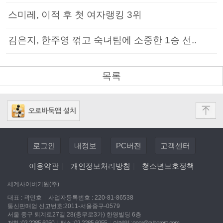
스미레, 이적 후 첫 여자랭킹 3위
김은지, 한주영 꺾고 숙녀팀에 소중한 1승 선..
목록
로그인
내정보
PC버전
고객센터
이용약관
|
개인정보처리방침
|
청소년보호정책
세계사이버기원(주)
대표 : 곽민호
|
사업자등록번호 : 220-81-86538
통신판매업 신고번호:2011-서울중구-0579
서울 중구 퇴계로27길 28(충무로3가) 한영빌딩 6층
전화 : 02-2285-6950
|
팩스 : 02-2285-6955
|
이메일 :
oper@cyberoro.com