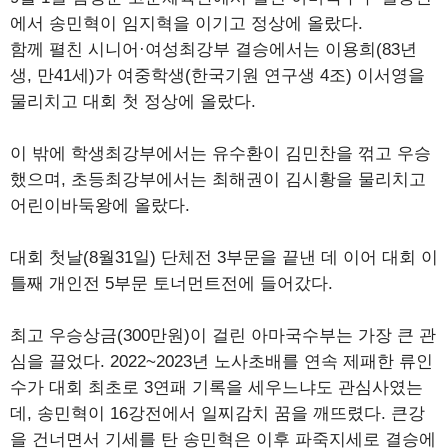
에서 송민혁이 임지혁을 이기고 정상에 올랐다.
함께 펼친 시니어·여성최강부 결승에서는 이용희(83년
생, 만41세)가 여중학생(한국기원 연구생 4조) 이서영을
물리치고 대회 첫 정상에 올랐다.
이 밖에 학생최강부에서는 유수환이 김민찬을 꺾고 우승
했으며, 초등최강부에서는 최해권이 김시황을 물리치고
어린이바둑왕에 올랐다.
대회 첫날(8월31일) 단체전 3부문을 끝낸 데 이어 대회 이
틀째 개인전 5부문 토너먼트전에 들어갔다.
최고 우승상금(300만원)이 걸린 아마국수부는 가장 큰 관
심을 끌었다. 2022~2023년 노사초배를 연속 제패한 류인
수가 대회 최초로 3연패 기록을 세우느냐도 관심사였는
데, 송민혁이 16강전에서 일찌감치 꿈을 깨뜨렸다. 큰강
을 건너면서 기세를 탄 송민혁은 이후 파죽지세로 결승에