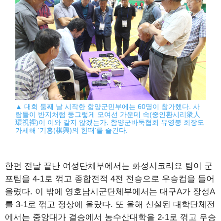
▲ 대회 둘째 날 시작한 함양군민부에는 60명이 참가했다. 사
람들이 반지처럼 둥그렇게 모여선 가운데 속(중인환시리衆人
環視裡)이 이와 같지 않겠는가. 함양군바둑협회 유영붕 회장도
가세해 '기흥(棋興)의 한때'를 즐긴다.
한편 전날 끝난 여성단체부에서는 화성시코리요 팀이 군
포팀을 4-1로 꺾고 종합전적 4전 전승으로 우승컵을 들어
올렸다. 이 밖에 영호남시군단체부에서는 대구A가 장성A
를 3-1로 꺾고 정상에 올랐다. 또 올해 신설된 대학단체전
에서는 중앙대가 결승에서 농수산대학을 2-1로 꺾고 우승