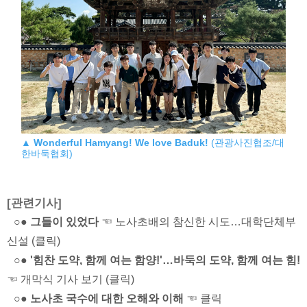
▲
Wonderful Hamyang! We love Baduk!
(관광사진협조/대
한바둑협회)
[관련기사]
○● 그들이 있었다
☜ 노사초배의 참신한 시도…대학단체부
신설 (클릭)
○● '힘찬 도약, 함께 여는 함양!'…바둑의 도약, 함께 여는 힘!
☜ 개막식 기사 보기 (클릭)
○● 노사초 국수에 대한 오해와 이해
☜ 클릭