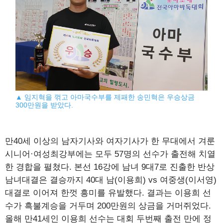
▲ 임지혁을 꺾고 아마국수부를 제패한 송민혁은 우승상금
300만원을 받았다.
만40세 이상의 남자기사와 여자기사가 한 무대에서 겨룬
시니어·여성최강부에는 모두 57명의 선수가 출전해 치열
한 경합을 펼쳤다. 본선 16강에 남녀 9대7로 진출한 반상
남녀대결은 결승까지 40대 남(이용희) vs 여중생(이서영)
대결로 이어져 한껏 흥미를 유발했다. 결과는 이용희 선
수가 흑불계승을 거두며 200만원의 상금을 거머쥐었다.
올해 만41세인 이용희 선수는 대회 두번째 출전 만에 정