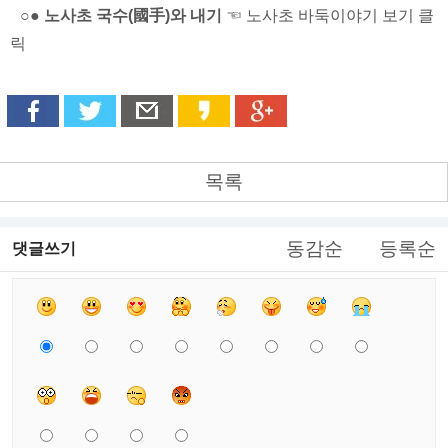
○● 노사초 국수(國手)와 내기
☜ 노사초 바둑이야기 보기 클
릭
목록
동감순
등록순
댓글쓰기