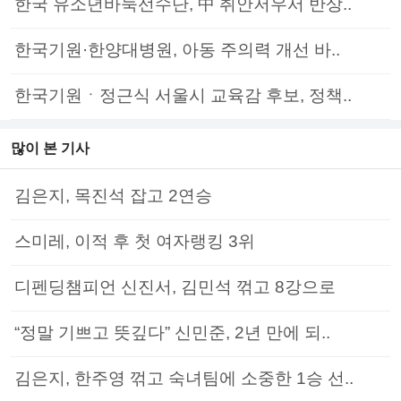
한국 유소년바둑선수단, 中 취안저우서 반상..
한국기원·한양대병원, 아동 주의력 개선 바..
한국기원ㆍ정근식 서울시 교육감 후보, 정책..
많이 본 기사
김은지, 목진석 잡고 2연승
스미레, 이적 후 첫 여자랭킹 3위
디펜딩챔피언 신진서, 김민석 꺾고 8강으로
“정말 기쁘고 뜻깊다” 신민준, 2년 만에 되..
김은지, 한주영 꺾고 숙녀팀에 소중한 1승 선..