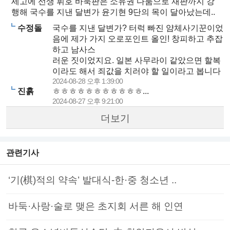
세고에 선생 휘호 바둑판은 소유권 다툼으로 재판까지 강
행해 국수를 지낸 달변가 윤기현 9단의 목이 달아났는데..
수정돌
국수를 지낸 달변가? 터럭 빠진 얌체사기꾼이었
음에 제가 가지 오로포인트 올인! 창피하고 추잡
하고 남사스
러운 짓이었지요. 일본 사무라이 같았으면 할복
이라도 해서 죄값을 치러야 할 일이라고 봅니다
2024-08-28 오후 1:39:00
진흙
ㅎㅎㅎㅎㅎㅎㅎㅎㅎㅎㅎ...
2024-08-27 오후 9:21:00
더보기
관련기사
‘기(棋)적의 약속’ 발대식-한·중 청소년 ..
바둑·사랑·술로 맺은 초지회 서른 해 인연