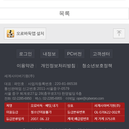
목록
로그인
내정보
PC버전
고객센터
이용약관
|
개인정보처리방침
|
청소년보호정책
세계사이버기원(주)
대표 : 곽민호
|
사업자등록번호 : 220-81-86538
통신판매업 신고번호:2011-서울중구-0579
서울 중구 퇴계로27길 28(충무로3가) 한영빌딩 6층
전화 : 02-2285-6950
|
팩스 : 02-2285-6955
|
이메일 :
oper@cyberoro.com