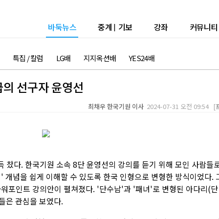
바둑뉴스
중계
|
기보
강좌
커뮤니티
특집 / 칼럼
LG배
지지옥션배
YES24배
보급의 선구자 윤영선
최채우 한국기원 이사
2024-07-31 오전 09:54 [
 찼다. 한국기원 소속 8단 윤영선의 강의를 듣기 위해 모인 사람들
패' 개념을 쉽게 이해할 수 있도록 한국 인형으로 변형한 방식이었다. 
워포인트 강의안이 펼쳐졌다. '단수남'과 '패녀'로 변형된 아다리(단
들은 관심을 보였다.