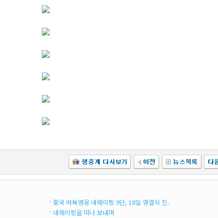
중국 바둑영웅 녜웨이핑 9단, 18일 영결식 진..
녜웨이핑을 떠나 보내며