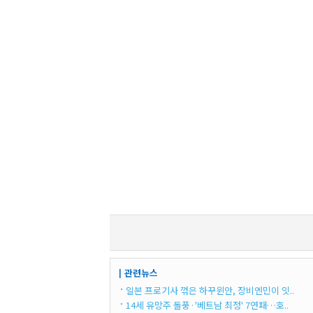
┃관련뉴스
일본 프로기사 꺾은 하꾸윈안, 장비엔민이 잇..
14세 유망주 돌풍·'베트남 최정' 7연패…호..