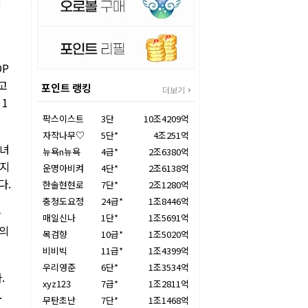
에
OP
고
포인트 랭킹
더보기
 1
팍스이스트
3단
10조4209억
자작나무♡
5단*
4조251억
그녀
뉴욕n뉴욕
4급*
2조6380억
 지
운명아비켜
4단*
2조6138억
다.
한솔현현로
7단*
2조1280억
충청도요정
24급*
1조8446억
와
매일신나
1단*
1조5691억
급의
목검향
10급*
1조5020억
비비빅
11급*
1조4399억
우리영준
6단*
1조3534억
.
xyz123
7급*
1조2811억
.
무탄초난
7단*
1조1468억