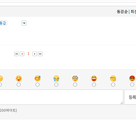
동감순
최
|
1
 200바이트)