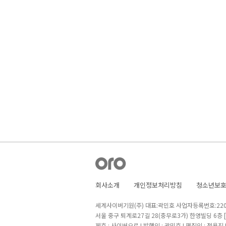
회사소개
개인정보처리방침
청소년보
세계사이버기원(주) 대표:곽민호 사업자등록번호:220-8
서울 중구 퇴계로27길 28(충무로3가) 한영빌딩 6층
제호 : 사이버오로 I 발행인 : 곽민호 I 편집인 : 정용진