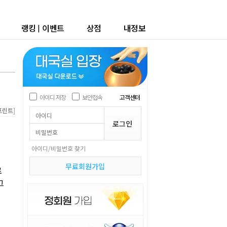
랭킹
|
이벤트
상점
내정보
아이디 저장
보안접속
고객센터
]
프린트
아이디/비밀번호 찾기
무료회원가입
로
그