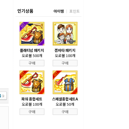
인기상품
아이템
포인트
플래티넘 패키지
겜바타 패키지
오로볼 500개
오로볼 100개
구매
구매
파워 종합세트
스페셜종합세트A
오로볼 100개
오로볼 50개
구매
구매