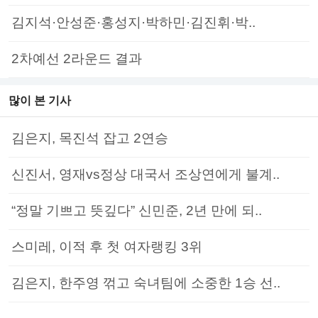
김지석·안성준·홍성지·박하민·김진휘·박..
2차예선 2라운드 결과
많이 본 기사
김은지, 목진석 잡고 2연승
신진서, 영재vs정상 대국서 조상연에게 불계..
“정말 기쁘고 뜻깊다” 신민준, 2년 만에 되..
스미레, 이적 후 첫 여자랭킹 3위
김은지, 한주영 꺾고 숙녀팀에 소중한 1승 선..