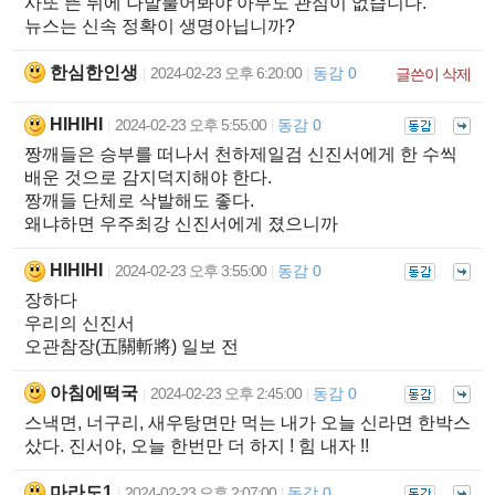
사또 뜬 뒤에 나발불어봐야 아무도 관심이 없습니다.
뉴스는 신속 정확이 생명아닙니까?
한심한인생
2024-02-23 오후 6:20:00
동감 0
|
|
글쓴이 삭제
HIHIHI
2024-02-23 오후 5:55:00
동감 0
|
|
짱깨들은 승부를 떠나서 천하제일검 신진서에게 한 수씩
배운 것으로 감지덕지해야 한다.
짱깨들 단체로 삭발해도 좋다.
왜냐하면 우주최강 신진서에게 졌으니까
HIHIHI
2024-02-23 오후 3:55:00
동감 0
|
|
장하다
우리의 신진서
오관참장(五關斬將) 일보 전
아침에떡국
2024-02-23 오후 2:45:00
동감 0
|
|
스낵면, 너구리, 새우탕면만 먹는 내가 오늘 신라면 한박스
샀다. 진서야, 오늘 한번만 더 하지 ! 힘 내자 !!
마라도1
2024-02-23 오후 2:07:00
동감 0
|
|