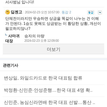
서사범님 입니다!
딥젠고
2024-02-23 오전 10:57:00
동감 2
|
|
단체전이라지만 우승하면 상금을 똑같이 나누는 건 이해
가 안된다. 1승도 못해도 상금받는 이 황당한 상황, 개선이
필요하지않나?
사마귀
승자의 아량
2024-02-23 오후 12:09:00
대장
더보기
관련기사
변상일, 와일드카드로 한국 대표팀 합류
박정환·신민준·안성준행…한국 대표 4명 확..
신민준, 농심신라면배 한국 대표 선발…통산 ..