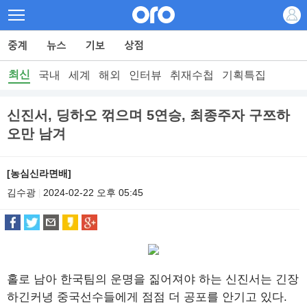
최신
국내
세계
해외
인터뷰
취재수첩
기획특집
신진서, 딩하오 꺾으며 5연승, 최종주자 구쯔하
오만 남겨
[농심신라면배]
김수광
2024-02-22 오후 05:45
|
홀로 남아 한국팀의 운명을 짊어져야 하는 신진서는 긴장
하긴커녕 중국선수들에게 점점 더 공포를 안기고 있다.