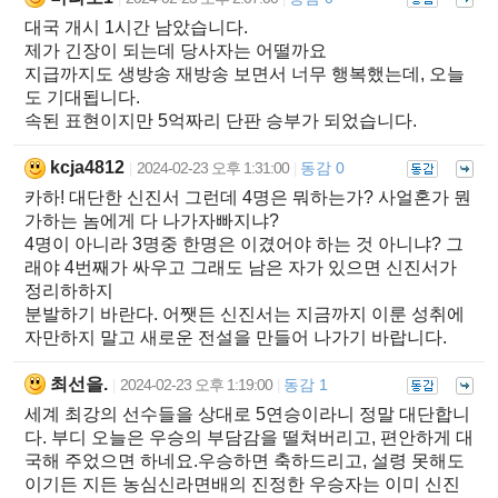
대국 개시 1시간 남았습니다.
제가 긴장이 되는데 당사자는 어떨까요
지급까지도 생방송 재방송 보면서 너무 행복했는데, 오늘
도 기대됩니다.
속된 표현이지만 5억짜리 단판 승부가 되었습니다.
kcja4812
2024-02-23 오후 1:31:00
동감 0
|
|
카하! 대단한 신진서 그런데 4명은 뭐하는가? 사얼혼가 뭔
가하는 놈에게 다 나가자빠지냐?
4명이 아니라 3명중 한명은 이겼어야 하는 것 아니냐? 그
래야 4번째가 싸우고 그래도 남은 자가 있으면 신진서가
정리하하지
분발하기 바란다. 어쨋든 신진서는 지금까지 이룬 성취에
자만하지 말고 새로운 전설을 만들어 나가기 바랍니다.
최선을.
2024-02-23 오후 1:19:00
동감 1
|
|
세계 최강의 선수들을 상대로 5연승이라니 정말 대단합니
다. 부디 오늘은 우승의 부담감을 떨쳐버리고, 편안하게 대
국해 주었으면 하네요.우승하면 축하드리고, 설령 못해도
이기든 지든 농심신라면배의 진정한 우승자는 이미 신진