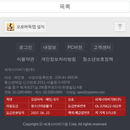
목록
로그인
내정보
PC버전
고객센터
이용약관
|
개인정보처리방침
|
청소년보호정책
세계사이버기원(주)
대표 : 곽민호
|
사업자등록번호 : 220-81-86538
통신판매업 신고번호:2011-서울중구-0579
서울 중구 퇴계로27길 28(충무로3가) 한영빌딩 6층
전화 : 02-2285-6950
|
팩스 : 02-2285-6955
|
이메일 :
oper@cyberoro.com
Copyright ⓒ 세계사이버기원 Corp. All rights reserved.