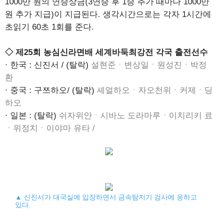
1000만 원의 연승상금(3연승 후 1승 추가 때마다 1000만
원 추가 지급)이 지급된다. 생각시간으로는 각자 1시간에
초읽기 60초 1회를 준다.
◇ 제25회 농심신라면배 세계바둑최강전 각국 출전선수
· 한국 : 신진서 / (탈락)
설현준ㆍ변상일ㆍ원성진ㆍ박정
환
· 중국 : 구쯔하오/ (탈락)
셰얼하오ㆍ자오천위ㆍ커제ㆍ딩
하오
· 일본 : (탈락)
쉬자위안ㆍ시바노 도라마루ㆍ이치리키 료
ㆍ위정치ㆍ이야마 유타 /
▲ 신진서가 대국실에 입장하면서 금속탐지기 검사에 응하고
있다.