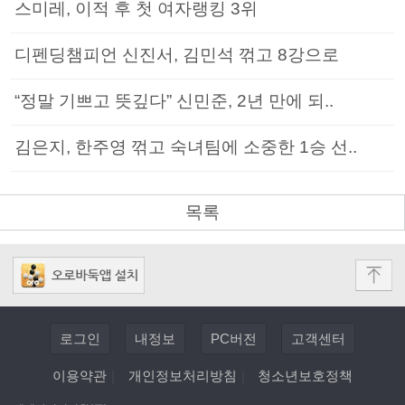
스미레, 이적 후 첫 여자랭킹 3위
디펜딩챔피언 신진서, 김민석 꺾고 8강으로
“정말 기쁘고 뜻깊다” 신민준, 2년 만에 되..
김은지, 한주영 꺾고 숙녀팀에 소중한 1승 선..
목록
로그인
내정보
PC버전
고객센터
이용약관
|
개인정보처리방침
|
청소년보호정책