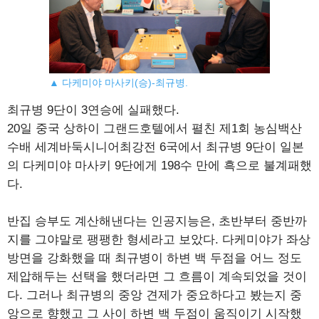
▲ 다케미야 마사키(승)-최규병.
최규병 9단이 3연승에 실패했다.
20일 중국 상하이 그랜드호텔에서 펼친 제1회 농심백산
수배 세계바둑시니어최강전 6국에서 최규병 9단이 일본
의 다케미야 마사키 9단에게 198수 만에 흑으로 불계패했
다.
반집 승부도 계산해낸다는 인공지능은, 초반부터 중반까
지를 그야말로 팽팽한 형세라고 보았다. 다케미야가 좌상
방면을 강화했을 때 최규병이 하변 백 두점을 어느 정도
제압해두는 선택을 했더라면 그 흐름이 계속되었을 것이
다. 그러나 최규병의 중앙 견제가 중요하다고 봤는지 중
앙으로 향했고 그 사이 하변 백 두점이 움직이기 시작했