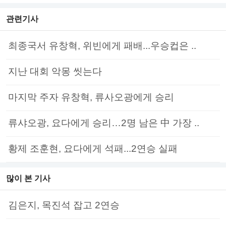
관련기사
최종국서 유창혁, 위빈에게 패배...우승컵은 ..
지난 대회 악몽 씻는다
마지막 주자 유창혁, 류사오광에게 승리
류샤오광, 요다에게 승리…2명 남은 中 가장 ..
황제 조훈현, 요다에게 석패...2연승 실패
많이 본 기사
김은지, 목진석 잡고 2연승