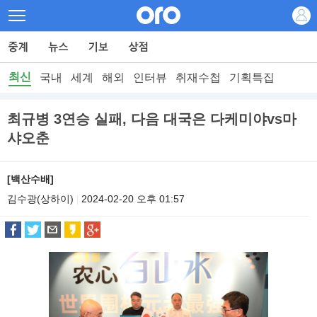
최신
국내
세계
해외
인터뷰
취재수첩
기획특집
최규병 3연승 실패, 다음 대국은 다케미야vs마
샤오춘
[백산수배]
김수광(상하이)
2024-02-20 오후 01:57
|