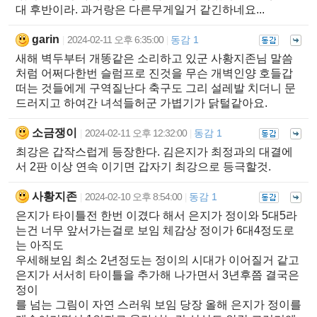
대 후반이라. 과거랑은 다른무게일거 같긴하네요...
garin
2024-02-11 오후 6:35:00
동감 1
|
|
새해 벽두부터 개똥같은 소리하고 있군 사황지존님 말씀
처럼 어쩌다한번 슬럼프로 진것을 무슨 개벽인양 호들갑
떠는 것들에게 구역질난다 축구도 그리 설레발 치더니 문
드러지고 하여간 녀석들허군 가볍기가 닭털같아요.
소금쟁이
2024-02-11 오후 12:32:00
동감 1
|
|
최강은 갑작스럽게 등장한다. 김은지가 최정과의 대결에
서 2판 이상 연속 이기면 갑자기 최강으로 등극할것.
사황지존
2024-02-10 오후 8:54:00
동감 1
|
|
은지가 타이틀전 한번 이겼다 해서 은지가 정이와 5대5라
는건 너무 앞서가는걸로 보임 체감상 정이가 6대4정도로
는 아직도
우세해보임 최소 2년정도는 정이의 시대가 이어질거 같고
은지가 서서히 타이틀을 추가해 나가면서 3년후쯤 결국은
정이
를 넘는 그림이 자연 스러워 보임 당장 올해 은지가 정이를