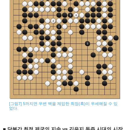
[그림7] 5까지면 우변 백을 제압한 최정(흑)이 우세해질 수 있
었다.
■ 당분간 최정 제국의 지속 vs 김은지 독주 시대의 시작