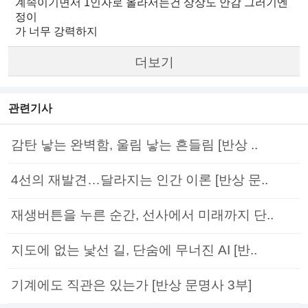
계속이기면서 1인자로 올라서는건 상상도 안감 그러기엔
정이
가 너무 강력하지
더보기
관련기사
감탄 낳는 완벽함, 울림 낳는 흔들림 [반상 ..
4선의 재발견…달라지는 인간 이론 [반상 문..
재생버튼을 누른 순간, 선사에서 미래까지 단..
지도에 없는 낯선 길, 단숨에 무너진 AI [반..
기계에도 직관은 있는가 [반상 문명사 3부]