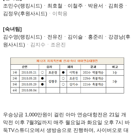
조민수(랭킹시드)ㆍ최호철ㆍ이철주ㆍ박윤서ㆍ김희중ㆍ
김정우(후원사시드)
ㆍ이학용
[숙녀팀]
김수영(랭킹시드)ㆍ전유진ㆍ김이슬ㆍ홍준리ㆍ강경낭(후
원사시드)
ㆍ김지수ㆍ조은진
우승상금 1,000만원이 걸린 아마 연승대항전은 21일 개
막전 이후 7월3일까지 매주 월요일과 화요일 오후 7시 바
둑TV스튜디오에서 생방송으로 진행하며, 사이버오로 대