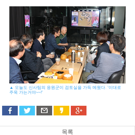
▲ 오늘도 신사팀의 응원군이 검토실을 가득 메웠다. '이대로
주욱 가는거야~~!'
목록