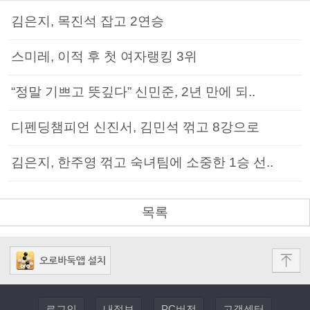
김은지, 목진석 잡고 2연승
스미레, 이적 후 첫 여자랭킹 3위
“정말 기쁘고 뜻깊다” 신민준, 2년 만에 되..
디펜딩챔피언 신진서, 김민석 꺾고 8강으로
김은지, 한주영 꺾고 숙녀팀에 소중한 1승 선..
목록
로그인
내정보
PC버전
고객센터