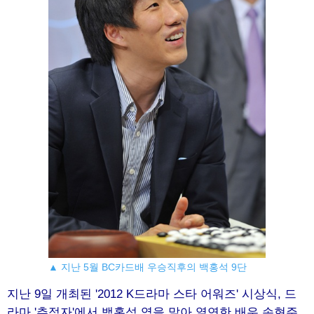
▲ 지난 5월 BC카드배 우승직후의 백홍석 9단
지난 9일 개최된 '2012 K드라마 스타 어워즈' 시상식, 드
라마 '추적자'에서 백홍석 역을 맡아 열연한 배우 손현주