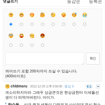
동감순
등록순
댓글쓰기
띄어쓰기 포함 200자까지 쓰실 수 있습니다.
(400바이트)
chldmsru
2012-12-29 오후 6:56:00
동감 0
|
|
개소리하지마라 그래두 상금큰것은 현상금헌터 이세돌선
생이 다 따먹어버린다. 아이가.
하수동
상금 큰건 세돌이 다먹은건 사실인데 무신 헛소