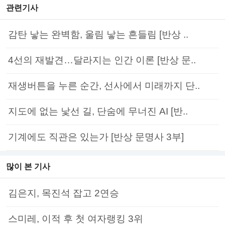
관련기사
감탄 낳는 완벽함, 울림 낳는 흔들림 [반상 ..
4선의 재발견…달라지는 인간 이론 [반상 문..
재생버튼을 누른 순간, 선사에서 미래까지 단..
지도에 없는 낯선 길, 단숨에 무너진 AI [반..
기계에도 직관은 있는가 [반상 문명사 3부]
많이 본 기사
김은지, 목진석 잡고 2연승
스미레, 이적 후 첫 여자랭킹 3위