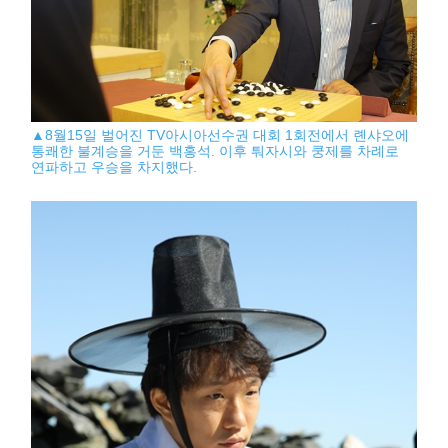
▲8월15일 벌어진 TV아시아선수권 대회 1회전에서 롄샤오에
통쾌한 불계승을 거둔 백홍석. 이후 퉈자시와 쿵제를 차례로
연파하고 우승을 차지했다.