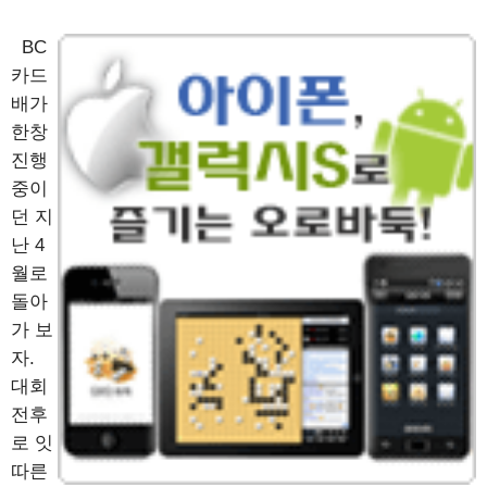
BC
카드
배가
한창
진행
중이
던 지
난 4
월로
돌아
가 보
자.
대회
전후
로 잇
따른