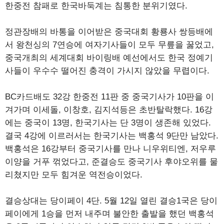
한중전 참패로 한국바둑계는 침통한 분위기였다.
정관장배의 바통을 이어받은 중국대회 황룡사 쌍등배에
서 왕천싱의 7연승에 여자기사들이 모두 무릎을 꿇었고,
중국개최의 세계대회 바이링배 예선에서도 한국 정예기
사들이 우수수 떨어진 충격이 가시지 않았을 무렵이다.
BC카드배도 32강 한중전 11판 중 중국기사가 10판을 이
겨가며 이세돌, 이창호, 김지석등은 초반탈락했다. 16강
에는 중국이 13명, 한국기사는 단 3명이 생존해 있었다.
결국 4강에 이르러서는 한국기사는 백홍석 9단만 남았다.
백홍석은 16강부터 중국기사를 만나 니우위티엔, 저우루
이양을 거푸 꺾었다고, 준결승도 중국기사 후야오위를 물
리쳤지만 모두 힘겨운 역전승이었다.
결승상대는 당이페이 4단. 5월 12일 열린 결승1국은 당이
페이에게 1승을 먼저 내주며 불안한 출발을 했던 백홍석