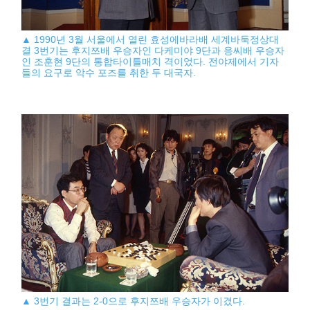
▲ 1990년 3월 서울에서 열린 효성에바라배 세계바둑정상대
결 3번기는 후지쯔배 우승자인 다케미야 9단과 응씨배 우승자
인 조훈현 9단의 통합타이틀매치 격이었다. 전야제에서 기자
들의 요구로 악수 포즈를 취한 두 대국자.
▲ 3번기 결과는 2-0으로 후지쯔배 우승자가 이겼다.