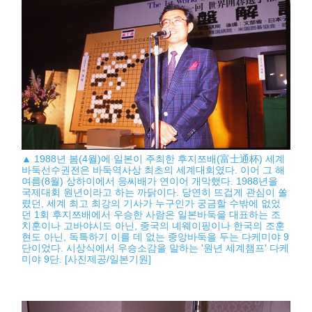
▲ 1988년 봄(4월)에 일본이 주최한 후지쯔배(富士通杯) 세계
바둑선수권전은 바둑역사상 최초의 세계대회였다. 이어 그 해
여름(8월) 상하이에서 응씨배가 연이어 개막했다. 1988년을
국제대회 원년이라고 하는 까닭이다. 당연히 뜨겁게 관심이 쏠
렸던, 세계 최고 최강의 기사가 누구인가 궁금할 수밖에 없었
던 1회 후지쯔배에서 우승한 사람은 일본바둑을 대표하는 조
치훈이나 고바야시도 아닌, 중국의 녜웨이핑이나 한국의 조훈
현도 아닌, 독특하기 이를 데 없는 중앙바둑을 두는 다케미야 9
단이었다. 시상식에서 우승소감을 말하는 '원년 세계챔프' 다케
미야 9단. [사진제공/일본기원]