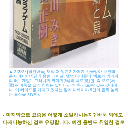
▲ 기자가 [월간바둑] 재직 때 일본기자에게 선물받아 보관해
온 다케미야 9단의 음반 테이프. 앨범 타이틀이 '백로와 까마귀
의 러브게임'...그러니까 까마귀(烏)와 백로(鷺)면, 즉 오로(烏
鷺)는 바둑을 달리 칭하는 말이니까 '바둑 러브송' 같은 것이려
나. 이 테이프를 가지고 있다는 말에 다케미야 9단이 깜짝 놀라
는 표정을 지었다.
- 마지막으로 요즘은 어떻게 소일하시는지? 바둑 외에도
다재다능하신 걸로 유명합니다. 예전 음반도 취입한 걸로