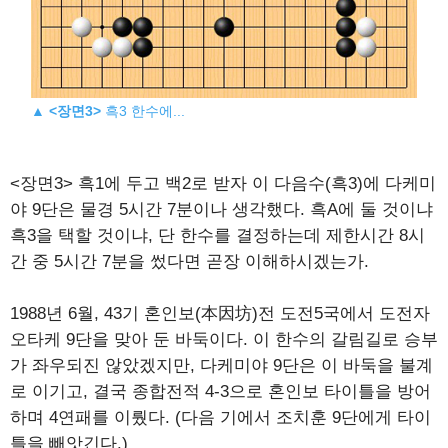
▲
<장면3>
흑3 한수에...
<장면3> 흑1에 두고 백2로 받자 이 다음수(흑3)에 다케미
야 9단은 물경 5시간 7분이나 생각했다. 흑A에 둘 것이냐
흑3을 택할 것이냐, 단 한수를 결정하는데 제한시간 8시
간 중 5시간 7분을 썼다면 곧장 이해하시겠는가.
1988년 6월, 43기 혼인보(本因坊)전 도전5국에서 도전자
오타케 9단을 맞아 둔 바둑이다. 이 한수의 갈림길로 승부
가 좌우되진 않았겠지만, 다케미야 9단은 이 바둑을 불계
로 이기고, 결국 종합전적 4-3으로 혼인보 타이틀을 방어
하며 4연패를 이뤘다. (다음 기에서 조치훈 9단에게 타이
틀을 빼앗긴다.)