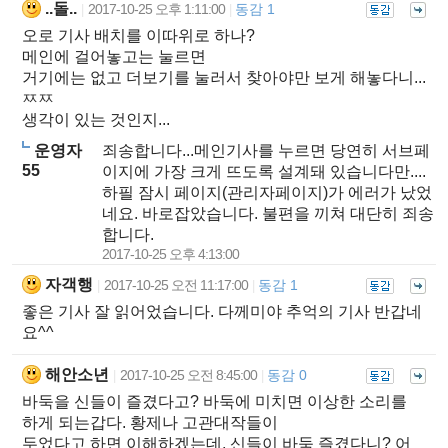
..돌..
2017-10-25 오후 1:11:00
동감 1
|
|
오로 기사 배치를 이따위로 하나?
메인에 걸어놓고는 눌르면
거기에는 없고 더보기를 눌러서 찾아야만 보게 해놓다니...
ㅉㅉ
생각이 있는 것인지...
운영자
죄송합니다...메인기사를 누르면 당연히 서브페
55
이지에 가장 크게 뜨도록 설계돼 있습니다만....
하필 잠시 페이지(관리자페이지)가 에러가 났었
네요. 바로잡았습니다. 불편을 끼쳐 대단히 죄송
합니다.
2017-10-25 오후 4:13:00
자객행
2017-10-25 오전 11:17:00
동감 1
|
|
좋은 기사 잘 읽어었습니다. 다께미야 추억의 기사 반갑네
요^^
해안소년
2017-10-25 오전 8:45:00
동감 0
|
|
바둑을 신들이 즐겼다고? 바둑에 미치면 이상한 소리를
하게 되는갑다. 황제나 고관대작들이
두었다고 하면 이해하겠는데, 신들이 바둑 즐겼다니? 어