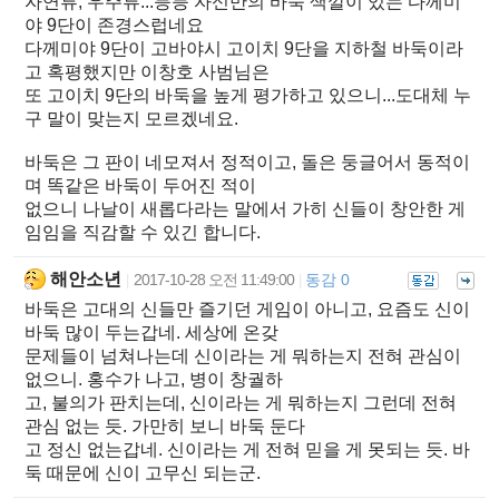
자연류, 우주류...등등 자신만의 바둑 색깔이 있는 다께미
야 9단이 존경스럽네요
다께미야 9단이 고바야시 고이치 9단을 지하철 바둑이라
고 혹평했지만 이창호 사범님은
또 고이치 9단의 바둑을 높게 평가하고 있으니...도대체 누
구 말이 맞는지 모르겠네요.
바둑은 그 판이 네모져서 정적이고, 돌은 둥글어서 동적이
며 똑같은 바둑이 두어진 적이
없으니 나날이 새롭다라는 말에서 가히 신들이 창안한 게
임임을 직감할 수 있긴 합니다.
해안소년
2017-10-28 오전 11:49:00
동감 0
|
|
바둑은 고대의 신들만 즐기던 게임이 아니고, 요즘도 신이
바둑 많이 두는갑네. 세상에 온갖
문제들이 넘쳐나는데 신이라는 게 뭐하는지 전혀 관심이
없으니. 홍수가 나고, 병이 창궐하
고, 불의가 판치는데, 신이라는 게 뭐하는지 그런데 전혀
관심 없는 듯. 가만히 보니 바둑 둔다
고 정신 없는갑네. 신이라는 게 전혀 믿을 게 못되는 듯. 바
둑 때문에 신이 고무신 되는군.