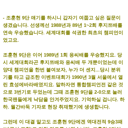
- 조훈현 9단 얘기를 하시니 갑자기 여쭙고 싶은 질문이
생겼습니다. 선생께선 1988년과 89년 1~2회 후지쯔배를
연속 우승했습니다. 세계대회를 석권한 최초의 챔피언이
었고요.
조훈현 9단은 이어 1989년 1회 응씨배를 우승했지요. 당
시 세계대회라곤 후지쯔배와 응씨배 두 개뿐이었는데 이
양대 챔피언을 한번 붙여보자, 누가 더 센지...당시 분위
기를 타고 급조한 이벤트대회가 1990년 3월 서울에서 열
린 효성에바라배였지요. 말하자면 통합챔피언전 같은 것
으로 3번기로 두었는데 그때 조훈현 9단을 2-0으로 눌러
한국팬들에게 낙담을 안겨주었지요. 기억하실 겁니다. 하
하. 월간바둑 기자로 현장 취재했기에 생생합니다.
그런데 이 대결 말고도 조훈현 9단에겐 역대전적 9승3패