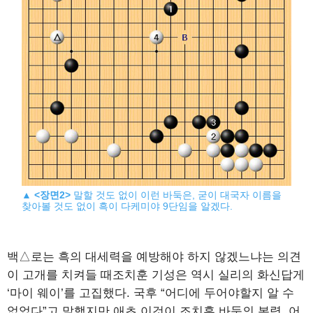
▲
<장면2>
말할 것도 없이 이런 바둑은, 굳이 대국자 이름을
찾아볼 것도 없이 흑이 다케미야 9단임을 알겠다.
백△로는 흑의 대세력을 예방해야 하지 않겠느냐는 의견
이 고개를 치켜들 때조치훈 기성은 역시 실리의 화신답게
‘마이 웨이’를 고집했다. 국후 “어디에 두어야할지 알 수
없었다”고 말했지만 애초 이것이 조치훈 바둑의 본령. 어