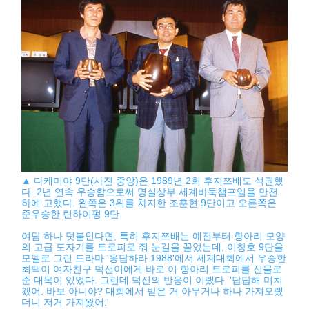
▲ 다케미야 9단(사진 중앙)은 1989년 2회 후지쯔배도 석권했
다. 2년 연속 우승함으로써 명실상부 세계바둑챔프임을 만천
하에 고했다. 왼쪽은 3위를 차지한 조훈현 9단이고 오른쪽은
준우승한 린하이펑 9단.
여담 하나 덧붙인다면, 특히 후지쯔배는 예전부터 항아리 모양
의 고급 도자기를 트로피로 줘 눈길을 끌었는데, 이창호 9단을
모델로 그린 드라마 '응답하라 1988'에서 세계대회에서 우승한
최택이 여자친구 덕선이에게 바로 이 항아리 트로피를 선물로
준 대목이 있었다. 그런데 덕선의 반응이 이랬다. '답답해 미치
겠어. 바보 아니야? 대회에서 받은 거 아무거나 하나 가져오랬
더니 저거 가져왔어.'