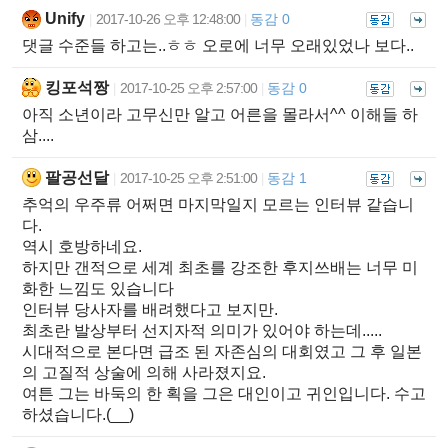
Unify
2017-10-26 오후 12:48:00
동감 0
|
|
댓글 수준들 하고는..ㅎㅎ 오로에 너무 오래있었나 보다..
킹포석짱
2017-10-25 오후 2:57:00
동감 0
|
|
아직 소년이라 고무신만 알고 어른을 몰라서^^ 이해들 하
삼....
팔공선달
2017-10-25 오후 2:51:00
동감 1
|
|
추억의 우주류 어쩌면 마지막일지 모르는 인터뷰 같습니
다.
역시 호방하네요.
하지만 갠적으로 세계 최초를 강조한 후지쓰배는 너무 미
화한 느낌도 있습니다
인터뷰 당사자를 배려했다고 보지만.
최초란 발상부터 선지자적 의미가 있어야 하는데.....
시대적으로 본다면 급조 된 자존심의 대회였고 그 후 일본
의 고질적 상술에 의해 사라졌지요.
여튼 그는 바둑의 한 획을 그은 대인이고 귀인입니다. 수고
하셨습니다.(__)