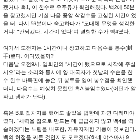
쨌거나 흑1, 이 한수로 우주류가 확연해졌다. 백2에 56분
을 장고했지만 기실 다음 중앙 삭감수를 고심한 시간이었
을 터. 다시 59분이나 숙고하다가 “도대체 무엇을 생각한
거냐” “안되겠다. 시간이 없다”며 결행한 수가 백4였다.
여기서 도전자는 1시간이나 장고하고 다음수를 봉수(封
手)했다. 어디였을까?
다음날 오전9시, 입회인의 “시간이 됐으므로 시작해 주십
시오”라는 소리와 동시에 양 대국자가 첫날의 수순을 한
수 한수 바둑판에 놓은 뒤 봉투를 열어 봉수점을 확인했
더니, 다음수는 예상치 못했던 흑A 붙임수였다(어딘가 알
파고 냄새가 난다).
흑은 B로 집차지를 했어도 좋았을 법한데 과연 다케미야
였다. “세력을 집으로 만드는 데 급급하지 않고 백4를 역
습하겠다는 노림을 내포한, 자유자재한 기풍이 엿보인다.
백의 허점을 찌른 것인지도 모르겠다(하네 야스마사 9