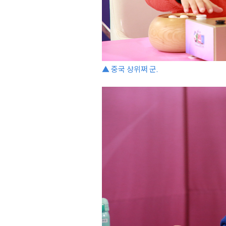
▲ 중국 샹위쩌 군.