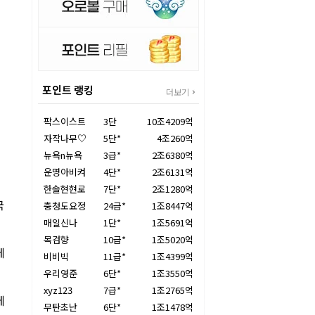
포인트 랭킹
더보기
팍스이스트
3단
10조4209억
자작나무♡
5단*
4조260억
뉴욕n뉴욕
3급*
2조6380억
운명아비켜
4단*
2조6131억
한솔현현로
7단*
2조1280억
국
충청도요정
24급*
1조8447억
매일신나
1단*
1조5691억
목검향
10급*
1조5020억
에
비비빅
11급*
1조4399억
우리영준
6단*
1조3550억
xyz123
7급*
1조2765억
에
무탄초난
6단*
1조1478억