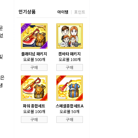
인기상품
아이템
포인트
문
었
플래티넘 패키지
겜바타 패키지
빛
오로볼 500개
오로볼 100개
구매
구매
팀은
생
파워 종합세트
스페셜종합세트A
오로볼 100개
오로볼 50개
구매
구매