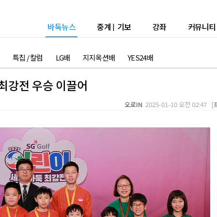
바둑뉴스
중계
|
기보
강좌
커뮤니티
특집 / 칼럼
LG배
지지옥션배
YES24배
최강전 우승 이끌어
오로IN
2025-01-10 오전 02:47 [