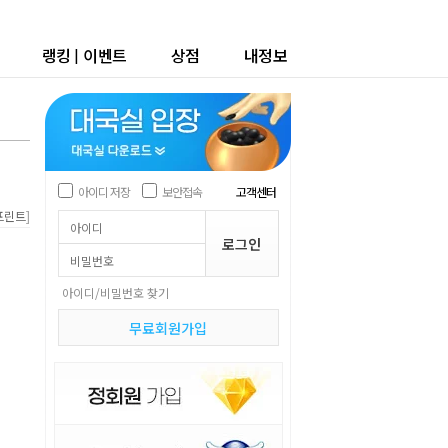
랭킹
|
이벤트
상점
내정보
아이디 저장
보안접속
고객센터
]
프린트
아이디/비밀번호 찾기
무료회원가입