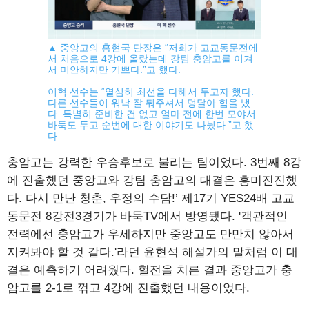
▲ 중앙고의 홍현국 단장은 “저희가 고교동문전에
서 처음으로 4강에 올랐는데 강팀 충암고를 이겨
서 미안하지만 기쁘다.”고 했다.
이혁 선수는 “열심히 최선을 다해서 두고자 했다.
다른 선수들이 워낙 잘 둬주셔서 덩달아 힘을 냈
다. 특별히 준비한 건 없고 얼마 전에 한번 모야서
바둑도 두고 순번에 대한 이야기도 나눴다.”고 했
다.
충암고는 강력한 우승후보로 불리는 팀이었다. 3번째 8강
에 진출했던 중앙고와 강팀 충암고의 대결은 흥미진진했
다. 다시 만난 청춘, 우정의 수담!’ 제17기 YES24배 고교
동문전 8강전3경기가 바둑TV에서 방영됐다. '객관적인
전력에선 충암고가 우세하지만 중앙고도 만만치 않아서
지켜봐야 할 것 같다.'라던 윤현석 해설가의 말처럼 이 대
결은 예측하기 어려웠다. 혈전을 치른 결과 중앙고가 충
암고를 2-1로 꺾고 4강에 진출했던 내용이었다.