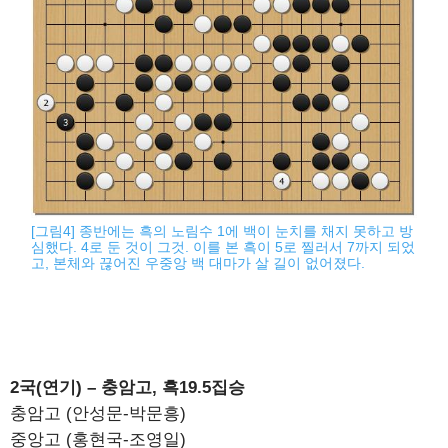
[그림4] 종반에는 흑의 노림수 1에 백이 눈치를 채지 못하고 방
심했다. 4로 둔 것이 그것. 이를 본 흑이 5로 찔러서 7까지 되었
고, 본체와 끊어진 우중앙 백 대마가 살 길이 없어졌다.
2국(연기) – 충암고, 흑19.5집승
충암고 (안성문-박문흥)
중앙고 (홍현국-조영일)