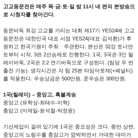
고교동문전은 매주 목·금·토·일 밤 11시 네 편의 본방송으
로 시청자를 찾아간다.
동문바둑 최강 고교를 가리는 대회 제17기 YES24배 고교
동문전은 대한민국 대표 서점 YES24(대표·김석환)가 후
원하고 한국기원이 주최ㆍ주관한다. 본선은 32강 토너먼
트부터 시작, 3판 2선승제로 진행한다. 1국, 3국은 3인 릴
레이바둑, 2국은 2:2 연기바둑으로 구성된다. (팀당 두 번
출전 가능). 생각시간은 각 팀 25분 타임아웃제(+페널티)
를 적용한다. 우승상금은 500만원, 준우승은 300만원.
1국(릴레이) – 중앙고, 흑불계승
중앙고 (유학성-최태수-이혁)
충암고 (이재일-윤석철-박정윤)
기선제압이 걸려 있기에 1국은 중요성은 크다. 종반 상변,
중앙고의 노림수를 충암고가 깜박하면서 거대한 대마가