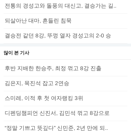
전통의 경성고와 돌풍의 대신고, 결승가는 길..
되살아난 대마, 흔들린 침묵
결승전 같던 8강, 뚜껑 열자 경성고의 2-0 승
많이 본 기사
후반 지배한 한승주, 최정 꺾고 8강 진출
김은지, 목진석 잡고 2연승
스미레, 이적 후 첫 여자랭킹 3위
디펜딩챔피언 신진서, 김민석 꺾고 8강으로
“정말 기쁘고 뜻깊다” 신민준, 2년 만에 되..