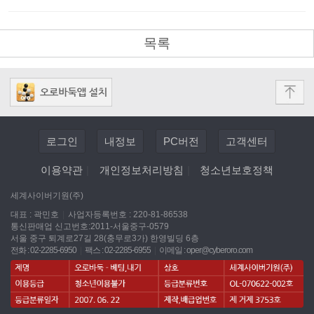
목록
로그인
내정보
PC버전
고객센터
이용약관
|
개인정보처리방침
|
청소년보호정책
세계사이버기원(주)
대표 : 곽민호
|
사업자등록번호 : 220-81-86538
통신판매업 신고번호:2011-서울중구-0579
서울 중구 퇴계로27길 28(충무로3가) 한영빌딩 6층
전화 : 02-2285-6950
|
팩스 : 02-2285-6955
|
이메일 :
oper@cyberoro.com