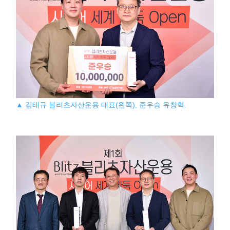
▲ 김태규 블리츠자산운용 대표(왼쪽), 준우승 유창혁.