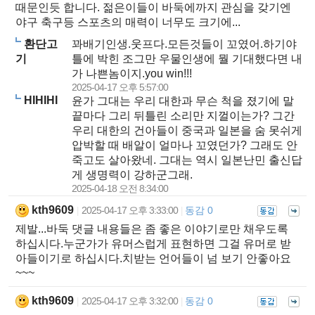
때문인듯 합니다. 젊은이들이 바둑에까지 관심을 갖기엔
야구 축구등 스포츠의 매력이 너무도 크기에...
환단고
꽈배기인생.웃프다.모든것들이 꼬였어.하기야
기
틀에 박힌 조그만 우물인생에 뭘 기대했다면 내
가 나쁜놈이지.you win!!!
2025-04-17 오후 5:57:00
HIHIHI
윤가 그대는 우리 대한과 무슨 척을 졌기에 말
끝마다 그리 뒤틀린 소리만 지껄이는가? 그간
우리 대한의 건아들이 중국과 일본을 숨 못쉬게
압박할 때 배알이 얼마나 꼬였던가? 그래도 안
죽고도 살아왔네. 그대는 역시 일본난민 출신답
게 생명력이 강하군그래.
2025-04-18 오전 8:34:00
kth9609
2025-04-17 오후 3:33:00
동감 0
|
|
제발...바둑 댓글 내용들은 좀 좋은 이야기로만 채우도록
하십시다.누군가가 유머스럽게 표현하면 그걸 유머로 받
아들이기로 하십시다.치받는 언어들이 넘 보기 안좋아요
~~~
kth9609
2025-04-17 오후 3:32:00
동감 0
|
|