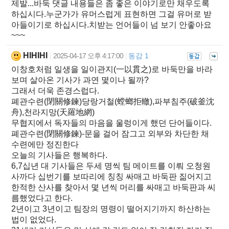
제발...바둑 댓글 내용들은 좀 좋은 이야기로만 채우도록
하십시다.누군가가 유머스럽게 표현하면 그걸 유머로 받
아들이기로 하십시다.치받는 언어들이 넘 보기 안좋아요
~~~
HIHIHI
2025-04-17 오후 4:17:00
동감 1
|
|
이창호처럼 일생을 일이관지(一以貫之)로 바둑만을 바라
보며 살아온 기사가 과연 몇이나 될까?
그래서 더욱 존경스럽다.
폐관수련(閉關修鍊)당랑거철(螳螂拒轍),파부침주(破釜沈
舟),천라지망(天羅地網)
무협지에서 독자들의 마음을 울렁이게 했던 단어들이다.
폐관수련(閉關修鍊)-문을 걸어 잠그고 외부와 차단한 채
수련에만 정진한다
오늘의 기사들은 행복하다.
6,7십년 대 기사들은 두세 명씩 팀 메이트를 이뤄 오청원
사까다 십번기를 보따리에 칭칭 싸매고 바둑판 짊어지고
한적한 산사를 찾아서 몇 년씩 머리를 싸매고 바둑판과 씨
름했었다고 한다.
2년이고 3년이고 팀장의 명령이 떨어지기까지 하산하는
법이 없었다.