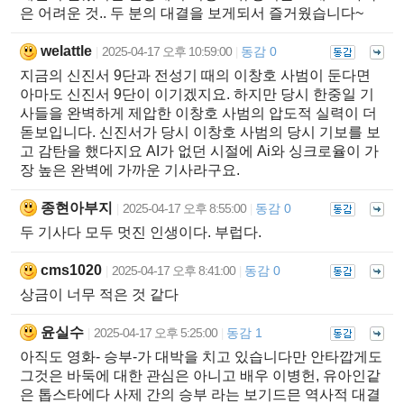
은 어려운 것.. 두 분의 대결을 보게되서 즐거웠습니다~
welattle
2025-04-17 오후 10:59:00
동감 0
|
|
지금의 신진서 9단과 전성기 때의 이창호 사범이 둔다면
아마도 신진서 9단이 이기겠지요. 하지만 당시 한중일 기
사들을 완벽하게 제압한 이창호 사범의 압도적 실력이 더
돋보입니다. 신진서가 당시 이창호 사범의 당시 기보를 보
고 감탄을 했다지요 AI가 없던 시절에 Ai와 싱크로율이 가
장 높은 완벽에 가까운 기사라구요.
종현아부지
2025-04-17 오후 8:55:00
동감 0
|
|
두 기사다 모두 멋진 인생이다. 부럽다.
cms1020
2025-04-17 오후 8:41:00
동감 0
|
|
상금이 너무 적은 것 같다
윤실수
2025-04-17 오후 5:25:00
동감 1
|
|
아직도 영화- 승부-가 대박을 치고 있습니다만 안타깝게도
그것은 바둑에 대한 관심은 아니고 배우 이병헌, 유아인같
은 톱스타에다 사제 간의 승부 라는 보기드믄 역사적 대결