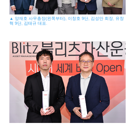
▲ 양재호 사무총장(왼쪽부터), 이창호 9단, 김성만 회장, 유창
혁 9단, 김태규 대표.