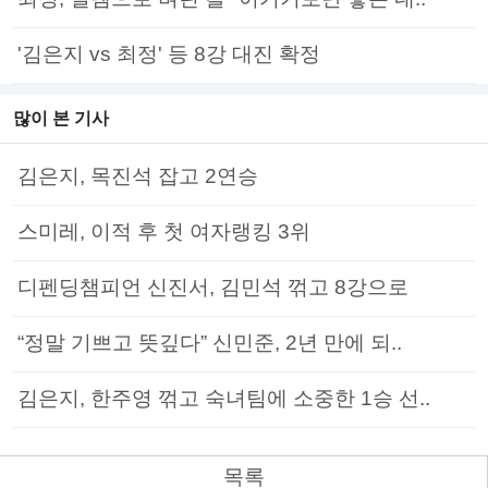
'김은지 vs 최정' 등 8강 대진 확정
많이 본 기사
김은지, 목진석 잡고 2연승
스미레, 이적 후 첫 여자랭킹 3위
디펜딩챔피언 신진서, 김민석 꺾고 8강으로
“정말 기쁘고 뜻깊다” 신민준, 2년 만에 되..
김은지, 한주영 꺾고 숙녀팀에 소중한 1승 선..
목록