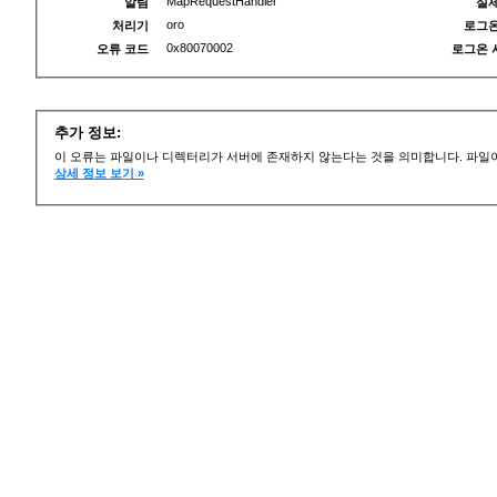
MapRequestHandler
알림
실제
oro
처리기
로그온
0x80070002
오류 코드
로그온 
추가 정보:
이 오류는 파일이나 디렉터리가 서버에 존재하지 않는다는 것을 의미합니다. 파일이
상세 정보 보기 »