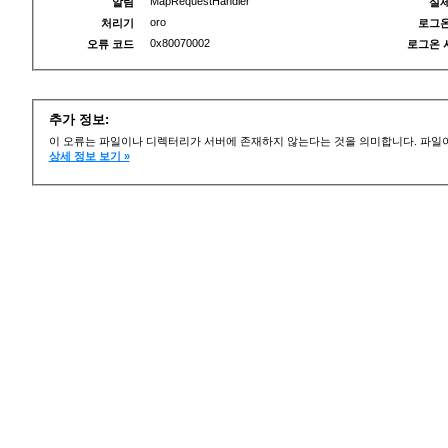
MapRequestHandler
알림
실제
oro
처리기
로그온
0x80070002
오류 코드
로그온 
추가 정보:
이 오류는 파일이나 디렉터리가 서버에 존재하지 않는다는 것을 의미합니다. 파일이
상세 정보 보기 »