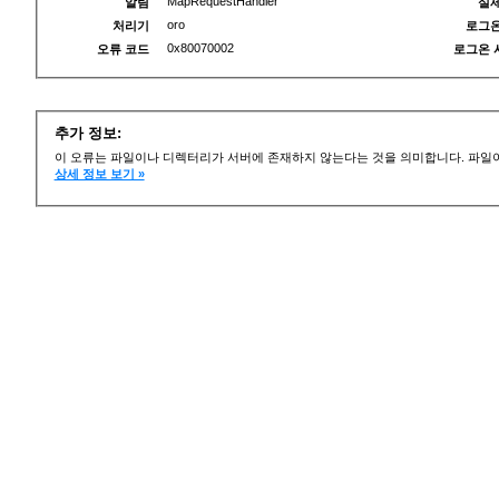
MapRequestHandler
알림
실제
oro
처리기
로그온
0x80070002
오류 코드
로그온 
추가 정보:
이 오류는 파일이나 디렉터리가 서버에 존재하지 않는다는 것을 의미합니다. 파일이
상세 정보 보기 »