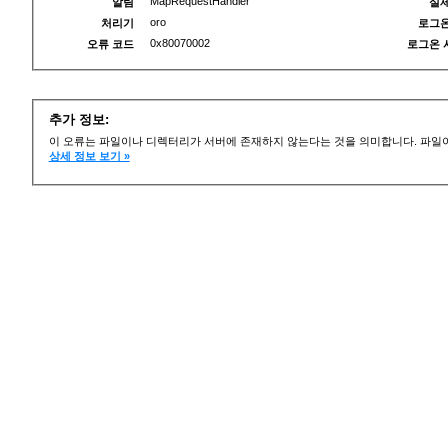
MapRequestHandler
알림
실제
oro
처리기
로그온
0x80070002
오류 코드
로그온 
추가 정보:
이 오류는 파일이나 디렉터리가 서버에 존재하지 않는다는 것을 의미합니다. 파일이
상세 정보 보기 »